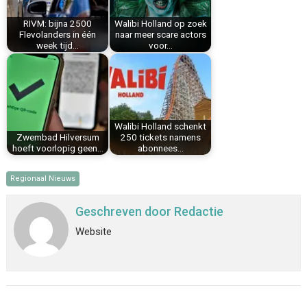
k
s
n
p
RIVM: bijna 2500
Walibi Holland op zoek
t
Flevolanders in één
naar meer scare actors
week tijd…
voor…
Walibi Holland schenkt
Zwembad Hilversum
250 tickets namens
hoeft voorlopig geen…
abonnees…
Regionaal Nieuws
Geschreven door
Redactie
Website