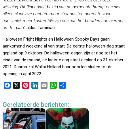
hebben gekocht dienen geïnformeerd te worden over deze
wijziging. Dit flipperkast-beleid van de gemeente brengt ons niet
alleen slapeloze nachten maar stelt ons ten onrechte voor
aanzienlijk meer kosten. Wij zijn ons aan het beraden hoe hiermee
om te gaan
.’ aldus Taminiau.
Halloween Fright Nights en Halloween Spooky Days gaan
aankomend weekend al van start. De eerste halloween-dag staat
gepland op 9 oktober. De halloween-dagen zijn er nog tot het
einde van de maand, de laatste dag staat gepland op 31 oktober
2021. Daarna zal Walibi Holland haar poorten sluiten tot de
opening in april 2022.
F
X
P
L
E
W
D
a
i
i
m
h
e
c
n
n
a
a
l
Gerelateerde berichten:
e
t
k
i
t
e
b
e
e
l
s
n
o
r
d
A
o
e
I
p