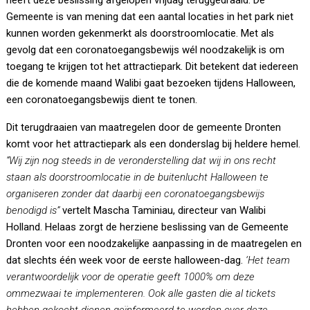
heeft deze beslissing afgelopen vrijdag teruggedraaid. De
Gemeente is van mening dat een aantal locaties in het park niet
kunnen worden gekenmerkt als doorstroomlocatie. Met als
gevolg dat een coronatoegangsbewijs wél noodzakelijk is om
toegang te krijgen tot het attractiepark. Dit betekent dat iedereen
die de komende maand Walibi gaat bezoeken tijdens Halloween,
een coronatoegangsbewijs dient te tonen.
Dit terugdraaien van maatregelen door de gemeente Dronten
komt voor het attractiepark als een donderslag bij heldere hemel.
“Wij zijn nog steeds in de veronderstelling dat wij in ons recht
staan als doorstroomlocatie in de buitenlucht Halloween te
organiseren zonder dat daarbij een coronatoegangsbewijs
benodigd is”
vertelt Mascha Taminiau, directeur van Walibi
Holland. Helaas zorgt de herziene beslissing van de Gemeente
Dronten voor een noodzakelijke aanpassing in de maatregelen en
dat slechts één week voor de eerste halloween-dag.
‘Het team
verantwoordelijk voor de operatie geeft 1000% om deze
ommezwaai te implementeren. Ook alle gasten die al tickets