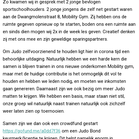
Zo kwamen wij in gesprek met 2 jonge bevlogen
sportschoolhouders. 2 jonge jongens die zelf net gestart waren
aan de Dwangmolenstraat 8, Mobility Gym. Zij hebben ons de
ruimte gegeven opnieuw op te starten, boden ons een ruimte aan
en sinds dien mogen wij 2x in de week les geven. Creatief denken
zij met ons mee en zijn geweldige sparingspartners.
Om Judo zelfvoorzienend te houden ligt hier in corona tijd een
behoorlijke uitdaging. Natuurlijk hebben we een harde kern die
samen is blijven trainen in ons nieuwe onderkomen Mobility gym,
maar met de huidige contributie is het onmogelijk dit vol te
houden en hebben we leden nodig, en moeten we inkomsten
gaan genereren. Daarnaast zijn we ook bezig om meer Judo
matten te krijgen. We hebben een basis, maar staan niet stil,
onze groep wil natuurlijk naast trainen natuurlijk ook zichzelf
weer laten zien op toernooien.
Samen zijn we dan ook een crowdfund gestart
https://gofund.me/a0dd7f36
om een Judo Bond
keurmerk/licentie te krijgen. Dit helpt namelijk enorm in