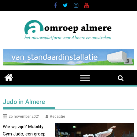
Skip
to
content
Judo in Almere
25 november 2021
Redactie
Wie wij zijn? Mobility
Gym Judo, een groep