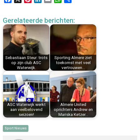
a
i
i
m
h
e
c
n
n
a
a
l
Gerelateerde berichten:
e
t
k
i
t
e
b
e
e
l
s
n
o
r
d
A
o
e
I
p
k
s
n
p
Sebastiaan Steur: trots
Sporting Almere ziet
t
op zijn club ASC
toekomst met veel
Waterwijk.
vertrouwen…
ASC Waterwijk werkt
Almere United
aan veelbelovend
oprichters Andrew en
seizoen!
Mariska Ketzer…
Sport Nieuws