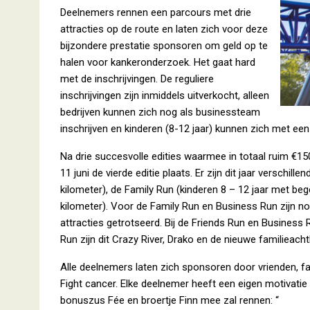
Deelnemers rennen een parcours met drie
attracties op de route en laten zich voor deze
bijzondere prestatie sponsoren om geld op te
halen voor kankeronderzoek. Het gaat hard
met de inschrijvingen. De reguliere
inschrijvingen zijn inmiddels uitverkocht, alleen
bedrijven kunnen zich nog als businessteam
inschrijven en kinderen (8-12 jaar) kunnen zich met een
Na drie succesvolle edities waarmee in totaal ruim €1
11 juni de vierde editie plaats. Er zijn dit jaar verschi
kilometer), de Family Run (kinderen 8 – 12 jaar met beg
kilometer). Voor de Family Run en Business Run zijn nog
attracties getrotseerd. Bij de Friends Run en Business 
Run zijn dit Crazy River, Drako en de nieuwe familieach
Alle deelnemers laten zich sponsoren door vrienden, fa
Fight cancer. Elke deelnemer heeft een eigen motivat
bonuszus Fée en broertje Finn mee zal rennen: “