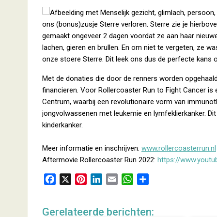
ons (bonus)zusje Sterre verloren. Sterre zie je hierb
gemaakt ongeveer 2 dagen voordat ze aan haar nieuwe a
lachen, gieren en brullen. En om niet te vergeten, ze 
onze stoere Sterre. Dit leek ons dus de perfecte kans o
Met de donaties die door de renners worden opgehaald
financieren. Voor Rollercoaster Run to Fight Cancer is
Centrum, waarbij een revolutionaire vorm van immunot
jongvolwassenen met leukemie en lymfeklierkanker. Di
kinderkanker.
Meer informatie en inschrijven:
www.rollercoasterrun.nl
Aftermovie Rollercoaster Run 2022:
https://www.yout
F
X
P
L
E
W
D
a
i
i
m
h
e
c
n
n
a
a
l
Gerelateerde berichten:
e
t
k
i
t
e