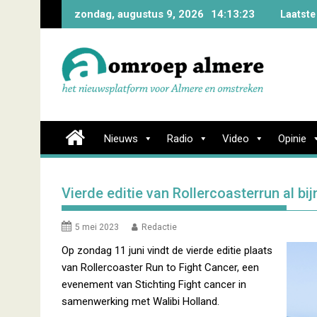
Skip
zondag, augustus 9, 2026
14:13:24
Laatste
to
content
Nieuws
Radio
Video
Opinie
Vierde editie van Rollercoasterrun al bij
5 mei 2023
Redactie
Op zondag 11 juni vindt de vierde editie plaats
van Rollercoaster Run to Fight Cancer, een
evenement van Stichting Fight cancer in
samenwerking met Walibi Holland.