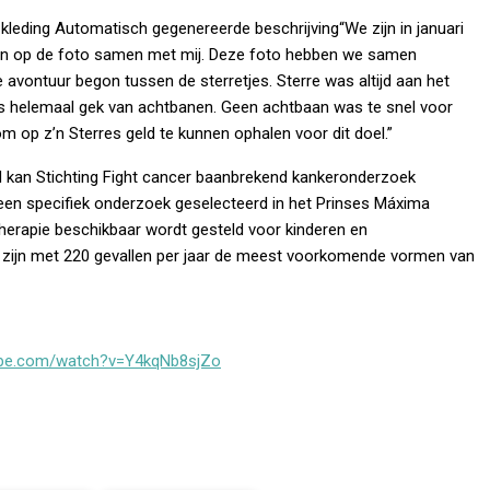
“We zijn in januari
oven op de foto samen met mij. Deze foto hebben we samen
vontuur begon tussen de sterretjes. Sterre was altijd aan het
was helemaal gek van achtbanen. Geen achtbaan was te snel voor
m op z’n Sterres geld te kunnen ophalen voor dit doel.”
 kan Stichting Fight cancer baanbrekend kankeronderzoek
 een specifiek onderzoek geselecteerd in het Prinses Máxima
herapie beschikbaar wordt gesteld voor kinderen en
t zijn met 220 gevallen per jaar de meest voorkomende vormen van
ube.com/watch?v=Y4kqNb8sjZo