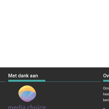
Met dank aan
Ov
Omr
hee
ber