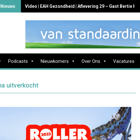
 Nieuws
Video | EAH Gezondheid | Aflevering 29 – Gast Bertie K
Podcasts
Nieuwkomers
Over Ons
Vacatures
na uitverkocht