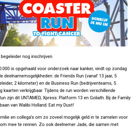
 begeleider nog inschrijven.
50.000 is opgehaald voor onderzoek naar kanker, vindt op zondag
llende deelnamemogelijkheden: de Friends Run (vanaf 13 jaar, 5
eleider, 2 kilometer) en de Business Run (bedrijventeams, 5
 kaarten verkrijgbaar. Tijdens de run worden verschillende
Run zijn dit UNTAMED, Xpress: Platform 13 en Goliath. Bij de Family
tbaan van Walibi Holland: Eat my Dust!
milie en collega’s om zo zoveel mogelijk geld in te zamelen voor
ie om mee te rennen. Zo ook deelnemer Jade, die samen met