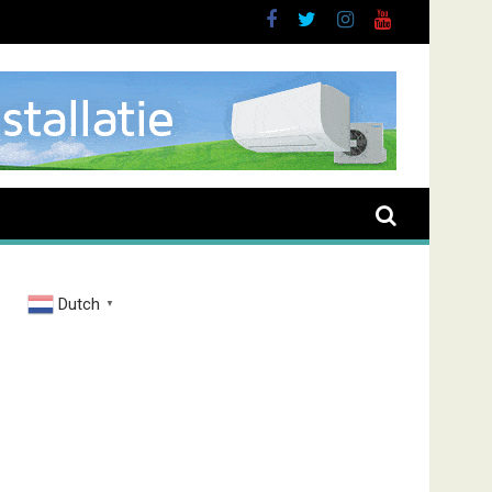
oussen
Dutch
▼