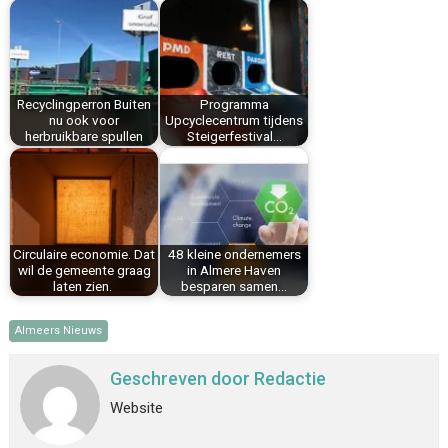
b
e
e
l
s
n
o
r
d
A
o
e
I
p
k
s
n
p
Recyclingperron Buiten
Programma
t
nu ook voor
Upcyclecentrum tijdens
herbruikbare spullen
Steigerfestival…
Circulaire economie. Dat
48 kleine ondernemers
wil de gemeente graag
in Almere Haven
laten zien.
besparen samen…
Almeers Nieuws
Geschreven door
Redactie
Website