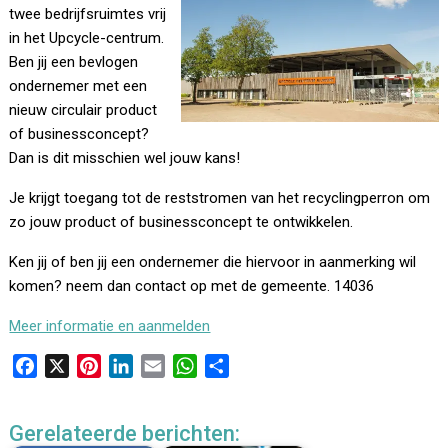
twee bedrijfsruimtes vrij
in het Upcycle-centrum.
Ben jij een bevlogen
ondernemer met een
nieuw circulair product
of businessconcept?
Dan is dit misschien wel jouw kans!
Je krijgt toegang tot de reststromen van het recyclingperron om
zo jouw product of businessconcept te ontwikkelen.
Ken jij of ben jij een ondernemer die hiervoor in aanmerking wil
komen? neem dan contact op met de gemeente. 14036
Meer informatie en aanmelden
F
X
P
L
E
W
D
a
i
i
m
h
e
c
n
n
a
a
l
Gerelateerde berichten:
e
t
k
i
t
e