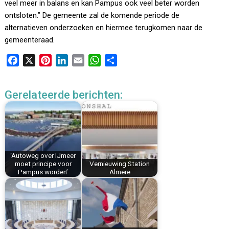
veel meer in balans en kan Pampus ook veel beter worden
ontsloten.” De gemeente zal de komende periode de
alternatieven onderzoeken en hiermee terugkomen naar de
gemeenteraad.
F
X
P
L
E
W
D
a
i
i
m
h
e
c
n
n
a
a
l
Gerelateerde berichten:
e
t
k
i
t
e
b
e
e
l
s
n
o
r
d
A
o
e
I
p
k
s
n
p
‘Autoweg over IJmeer
t
moet principe voor
Vernieuwing Station
Pampus worden’
Almere