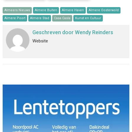
Almeers Nieuws
Almere Buiten
Almere Haven
Almere Oosterwold
Almere Poort
Almere Stad
Casa Casla
Kunst en Cultuur
Geschreven door
Wendy Reinders
Website