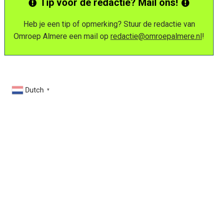
Tip voor de redactie? Mail ons!
Heb je een tip of opmerking? Stuur de redactie van
Omroep Almere een mail op
redactie@omroepalmere.nl
!
Dutch
▼