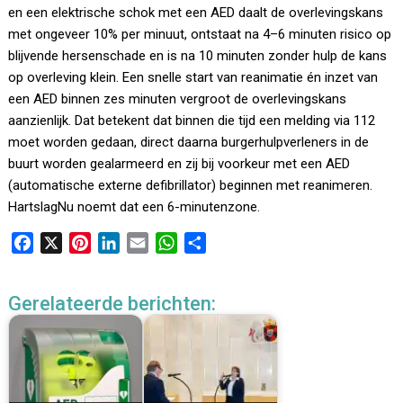
en een elektrische schok met een AED daalt de overlevingskans
met ongeveer 10% per minuut, ontstaat na 4–6 minuten risico op
blijvende hersenschade en is na 10 minuten zonder hulp de kans
op overleving klein. Een snelle start van reanimatie én inzet van
een AED binnen zes minuten vergroot de overlevingskans
aanzienlijk. Dat betekent dat binnen die tijd een melding via 112
moet worden gedaan, direct daarna burgerhulpverleners in de
buurt worden gealarmeerd en zij bij voorkeur met een AED
(automatische externe defibrillator) beginnen met reanimeren.
HartslagNu noemt dat een 6-minutenzone.
F
X
P
L
E
W
D
a
i
i
m
h
e
c
n
n
a
a
l
Gerelateerde berichten:
e
t
k
i
t
e
b
e
e
l
s
n
o
r
d
A
o
e
I
p
k
s
n
p