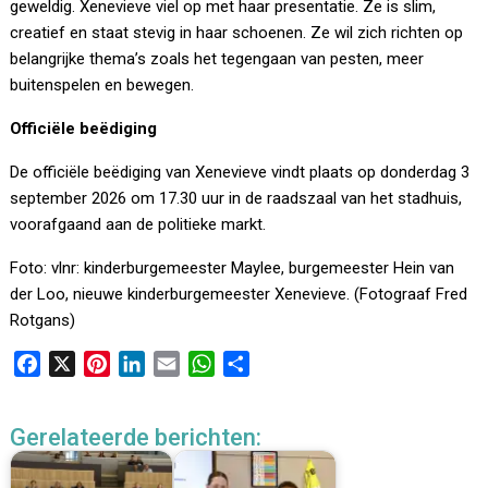
geweldig. Xenevieve viel op met haar presentatie. Ze is slim,
creatief en staat stevig in haar schoenen. Ze wil zich richten op
belangrijke thema’s zoals het tegengaan van pesten, meer
buitenspelen en bewegen.
Officiële beëdiging
De officiële beëdiging van Xenevieve vindt plaats op donderdag 3
september 2026 om 17.30 uur in de raadszaal van het stadhuis,
voorafgaand aan de politieke markt.
Foto: vlnr: kinderburgemeester Maylee, burgemeester Hein van
der Loo, nieuwe kinderburgemeester Xenevieve. (Fotograaf Fred
Rotgans)
F
X
P
L
E
W
D
a
i
i
m
h
e
c
n
n
a
a
l
Gerelateerde berichten:
e
t
k
i
t
e
b
e
e
l
s
n