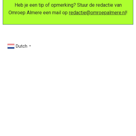
Heb je een tip of opmerking? Stuur de redactie van
Omroep Almere een mail op
redactie@omroepalmere.nl
!
Dutch
▼