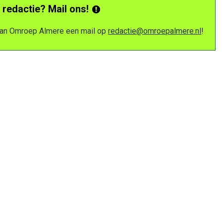
 redactie? Mail ons!
 van Omroep Almere een mail op
redactie@omroepalmere.nl
!