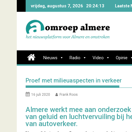
Skip
vrijdag, augustus 7, 2026
20:24:14
Laatste 
to
content
Nieuws
Radio
Video
Opinie
Proef met milieuaspecten in verkeer
16 juli 2020
Frank Roos
Almere werkt mee aan onderzoek 
van geluid en luchtvervuiling bij h
van autoverkeer.