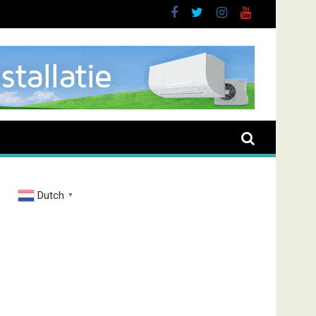
urt
Dutch
▼