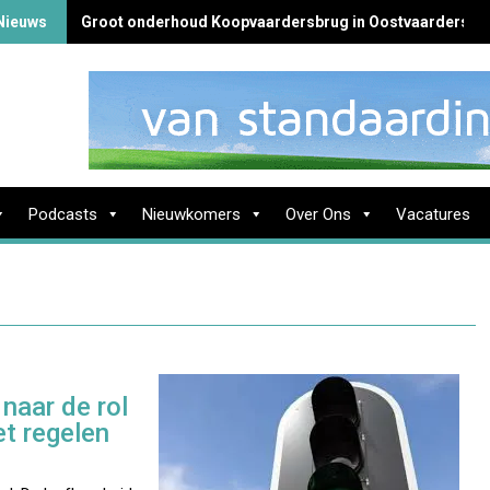
Nieuws
Groot onderhoud Koopvaardersbrug in Oostvaardersbu
Podcasts
Nieuwkomers
Over Ons
Vacatures
naar de rol
et regelen