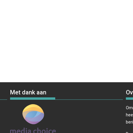
Met dank aan
Ov
Omr
hee
ber