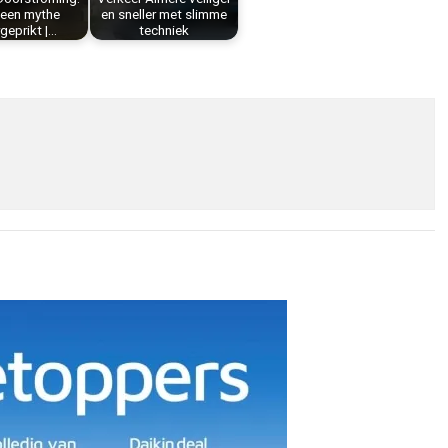
 een mythe
en sneller met slimme
geprikt |…
techniek