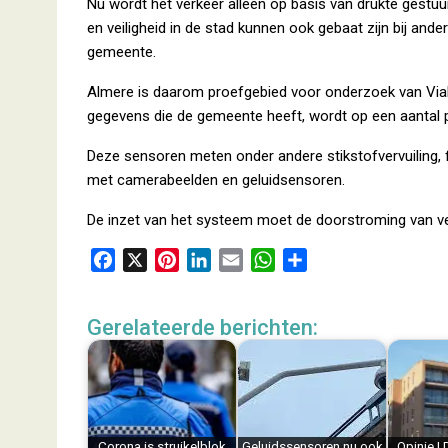
Nu wordt het verkeer alleen op basis van drukte gestuu
en veiligheid in de stad kunnen ook gebaat zijn bij andere
gemeente.
Almere is daarom proefgebied voor onderzoek van Vial
gegevens die de gemeente heeft, wordt op een aantal p
Deze sensoren meten onder andere stikstofvervuiling, f
met camerabeelden en geluidsensoren.
De inzet van het systeem moet de doorstroming van ver
F
X
P
L
E
W
D
a
i
i
m
h
e
c
n
n
a
a
l
Gerelateerde berichten:
e
t
k
i
t
e
b
e
e
l
s
n
o
r
d
A
o
e
I
p
k
s
n
p
Corona is struikelblok
Geluidssensoren nu ook
Opinie |