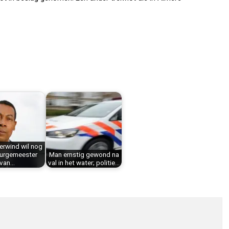
erwind wil nog
burgemeester
Man ernstig gewond na
van…
val in het water; politie…