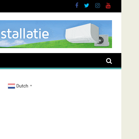
rand Zenderstraat
Dutch
▼