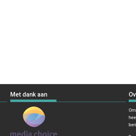
Met dank aan
Ov
Omr
hee
ber