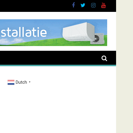
t overval Elbastraat
Dutch
▼