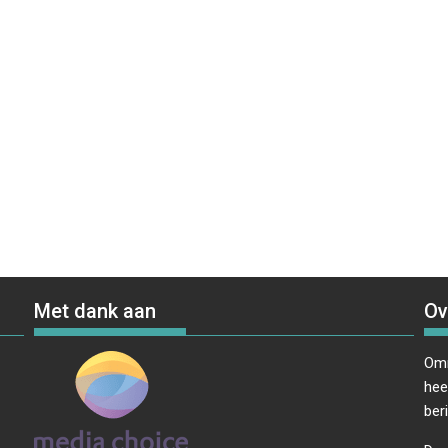
Met dank aan
Ov
Omr
hee
ber