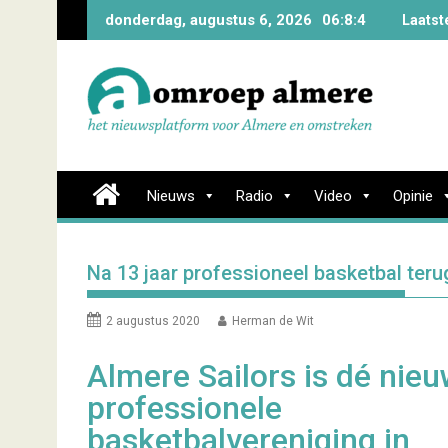
Skip
donderdag, augustus 6, 2026
06:8:4
Laatst
to
content
Nieuws
Radio
Video
Opinie
Na 13 jaar professioneel basketbal teru
2 augustus 2020
Herman de Wit
Almere Sailors is dé nie
professionele
basketbalvereniging in