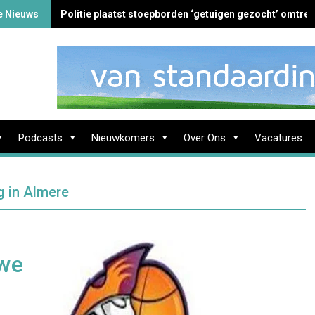
e Nieuws
Politie plaatst stoepborden ‘getuigen gezocht’ omtren
Podcasts
Nieuwkomers
Over Ons
Vacatures
g in Almere
uwe