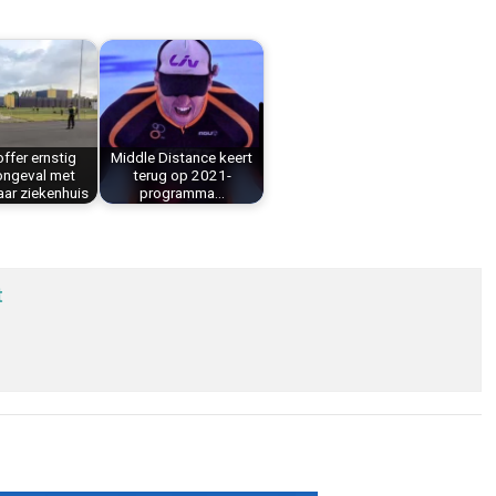
ffer ernstig
Middle Distance keert
ongeval met
terug op 2021-
ar ziekenhuis
programma…
t