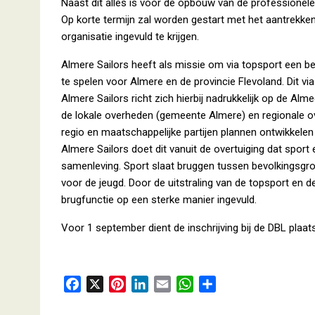
Naast dit alles is voor de opbouw van de professionel
Op korte termijn zal worden gestart met het aantrekke
organisatie ingevuld te krijgen.
Almere Sailors heeft als missie om via topsport een be
te spelen voor Almere en de provincie Flevoland. Dit vi
Almere Sailors richt zich hierbij nadrukkelijk op de A
de lokale overheden (gemeente Almere) en regionale ove
regio en maatschappelijke partijen plannen ontwikkele
Almere Sailors doet dit vanuit de overtuiging dat sport 
samenleving. Sport slaat bruggen tussen bevolkingsgro
voor de jeugd. Door de uitstraling van de topsport en d
brugfunctie op een sterke manier ingevuld.
Voor 1 september dient de inschrijving bij de DBL plaat
F
X
P
L
E
W
D
a
i
i
m
h
e