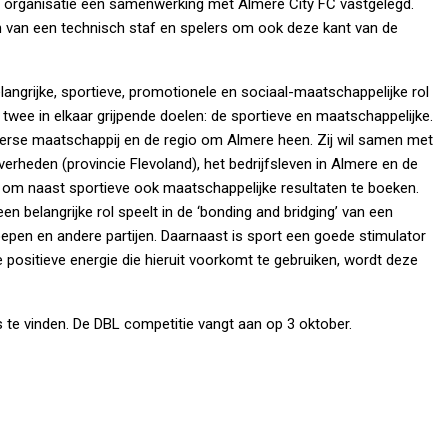
e organisatie een samenwerking met Almere City FC vastgelegd.
n van een technisch staf en spelers om ook deze kant van de
langrijke, sportieve, promotionele en sociaal-maatschappelijke rol
a twee in elkaar grijpende doelen: de sportieve en maatschappelijke.
lmeerse maatschappij en de regio om Almere heen. Zij wil samen met
rheden (provincie Flevoland), het bedrijfsleven in Almere en de
n om naast sportieve ook maatschappelijke resultaten te boeken.
een belangrijke rol speelt in de ‘bonding and bridging’ van een
epen en andere partijen. Daarnaast is sport een goede stimulator
e positieve energie die hieruit voorkomt te gebruiken, wordt deze
s te vinden. De DBL competitie vangt aan op 3 oktober.