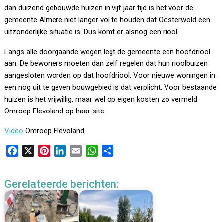
dan duizend gebouwde huizen in vijf jaar tijd is het voor de
gemeente Almere niet langer vol te houden dat Oosterwold een
uitzonderlijke situatie is. Dus komt er alsnog een riool.
Langs alle doorgaande wegen legt de gemeente een hoofdriool
aan. De bewoners moeten dan zelf regelen dat hun rioolbuizen
aangesloten worden op dat hoofdriool. Voor nieuwe woningen in
een nog uit te geven bouwgebied is dat verplicht. Voor bestaande
huizen is het vrijwillig, maar wel op eigen kosten zo vermeld
Omroep Flevoland op haar site.
Video
Omroep Flevoland
F
X
P
L
E
W
D
a
i
i
m
h
e
c
n
n
a
a
l
Gerelateerde berichten:
e
t
k
i
t
e
b
e
e
l
s
n
o
r
d
A
o
e
I
p