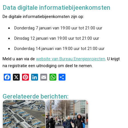
Data digitale informatiebijeenkomsten
De digitale informatiebijeenkomsten zijn op:
Donderdag 7 januari van 19:00 uur tot 21:00 uur
Dinsdag 12 januari van 19:00 uur tot 21:00 uur
Donderdag 14 januari van 19:00 uur tot 21:00 uur
Meld u aan via de
website van Bureau Energieprojecten
. U krijgt
na registratie een uitnodiging om deel te nemen.
F
X
P
L
E
W
D
a
i
i
m
h
e
c
n
n
a
a
l
Gerelateerde berichten:
e
t
k
i
t
e
b
e
e
l
s
n
o
r
d
A
o
e
I
p
k
s
n
p