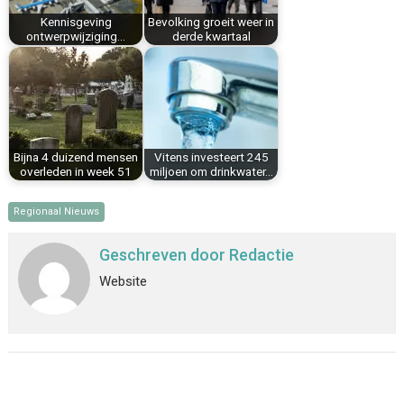
t
Kennisgeving
Bevolking groeit weer in
ontwerpwijziging…
derde kwartaal
Bijna 4 duizend mensen
Vitens investeert 245
overleden in week 51
miljoen om drinkwater…
Regionaal Nieuws
Geschreven door
Redactie
Website