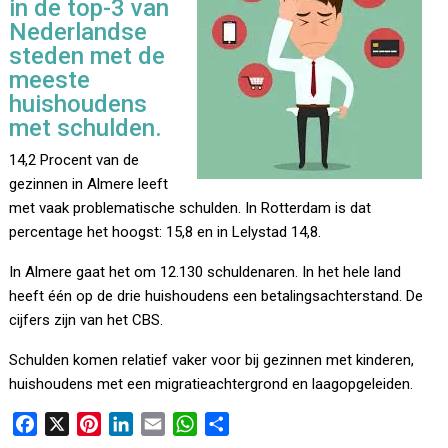
in de top-3 van
Nederlandse
steden met de
meeste
huishoudens
met schulden.
14,2 Procent van de
gezinnen in Almere leeft
met vaak problematische schulden. In Rotterdam is dat
percentage het hoogst: 15,8 en in Lelystad 14,8.
In Almere gaat het om 12.130 schuldenaren. In het hele land
heeft één op de drie huishoudens een betalingsachterstand. De
cijfers zijn van het CBS.
Schulden komen relatief vaker voor bij gezinnen met kinderen,
huishoudens met een migratieachtergrond en laagopgeleiden.
F
X
P
L
E
W
D
a
i
i
m
h
e