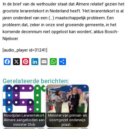
In de brief van de wethouder staat dat Almere relatief gezien het
grootste lerarentekort in Nederland heeft. ‘Het lerarentekort is al
jaren onderdeel van een (…) maatschappelijk probleem. Een
probleem dat, zeker in onze snel groeiende gemeente, in het
komende decennium niet opgelost kan worden’, aldus Bosch-
Nijeboer.
[audio_player id=31241]
F
X
P
L
E
W
D
a
i
i
m
h
e
c
n
n
a
a
l
Gerelateerde berichten:
e
t
k
i
t
e
b
e
e
l
s
n
o
r
d
A
o
e
I
p
k
s
n
p
Noodplan Lerarentekort
Minister van primair- en
t
Almere aangeboden aan
voortgezet onderwijs
minister Slob
praat…