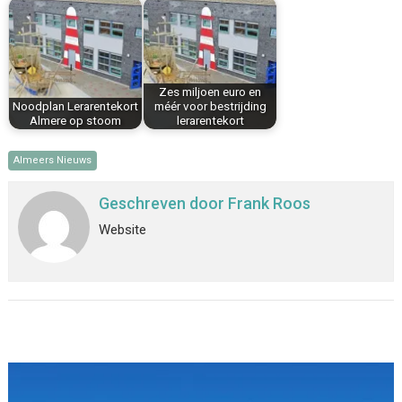
Zes miljoen euro en
Noodplan Lerarentekort
méér voor bestrijding
Almere op stoom
lerarentekort
Almeers Nieuws
Geschreven door
Frank Roos
Website