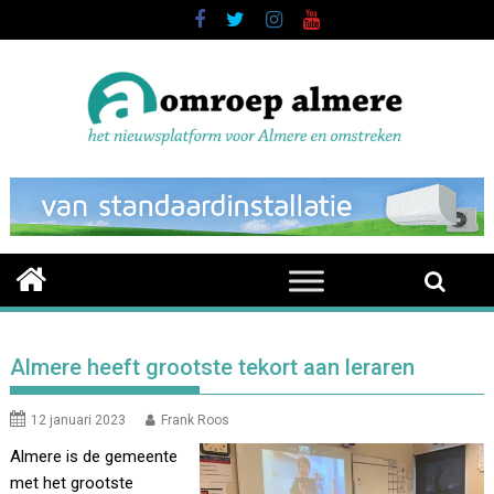
Skip
to
content
Almere heeft grootste tekort aan leraren
12 januari 2023
Frank Roos
Almere is de gemeente
met het grootste