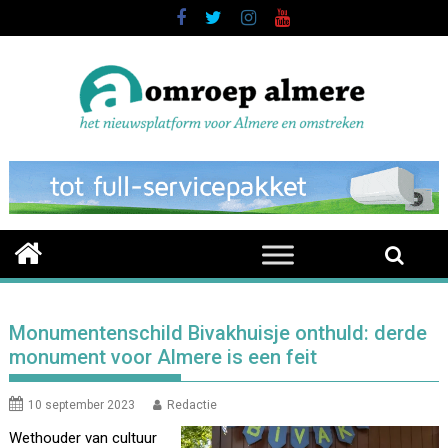
Skip
to
content
Monumentenschild Bivakhuisje onthuld: derde
monument voor Almere is een feit
10 september 2023
Redactie
Wethouder van cultuur