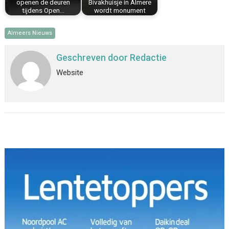
openen de deuren
Bivakhuisje in Almere
tijdens Open…
wordt monument
Almeers Nieuws
Geschreven door
Redactie
Website