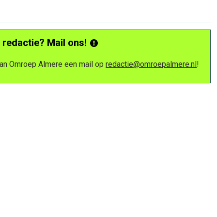
 redactie? Mail ons!
 van Omroep Almere een mail op
redactie@omroepalmere.nl
!