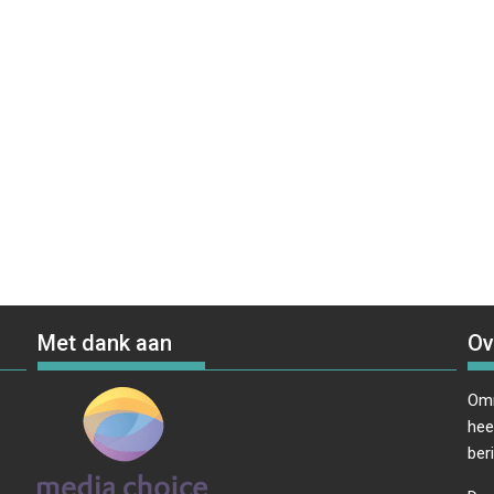
Met dank aan
Ov
Omr
hee
ber