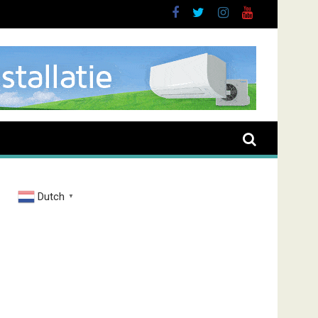
brand Zenderstraat
Dutch
▼