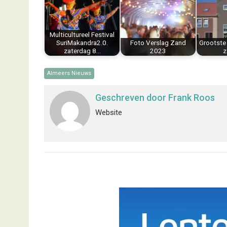
o
r
d
A
o
e
I
p
k
s
n
p
Multicultureel Festival
t
SuriMakandra2.0.
Foto Verslag Zand
Grootste 
zaterdag 8…
2023
z
Almeers Nieuws
Geschreven door
Frank Roos
Website