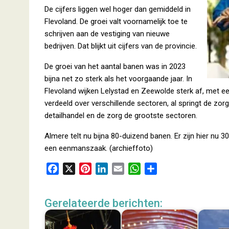
De cijfers liggen wel hoger dan gemiddeld in
Flevoland. De groei valt voornamelijk toe te
schrijven aan de vestiging van nieuwe
bedrijven. Dat blijkt uit cijfers van de provincie.
De groei van het aantal banen was in 2023
bijna net zo sterk als het voorgaande jaar. In
Flevoland wijken Lelystad en Zeewolde sterk af, met ee
verdeeld over verschillende sectoren, al springt de zorg
detailhandel en de zorg de grootste sectoren.
Almere telt nu bijna 80-duizend banen. Er zijn hier nu 
een eenmanszaak. (archieffoto)
F
X
P
L
E
W
D
a
i
i
m
h
e
c
n
n
a
a
l
Gerelateerde berichten:
e
t
k
i
t
e
b
e
e
l
s
n