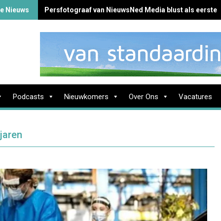
te Nieuws
Persfotograaf van NieuwsNed Media blust als eerste 
Podcasts
Nieuwkomers
Over Ons
Vacatures
jaren