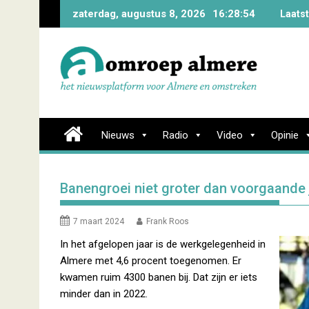
Skip
zaterdag, augustus 8, 2026
16:28:55
Laats
to
content
Nieuws
Radio
Video
Opinie
Banengroei niet groter dan voorgaande 
7 maart 2024
Frank Roos
In het afgelopen jaar is de werkgelegenheid in
Almere met 4,6 procent toegenomen. Er
kwamen ruim 4300 banen bij. Dat zijn er iets
minder dan in 2022.