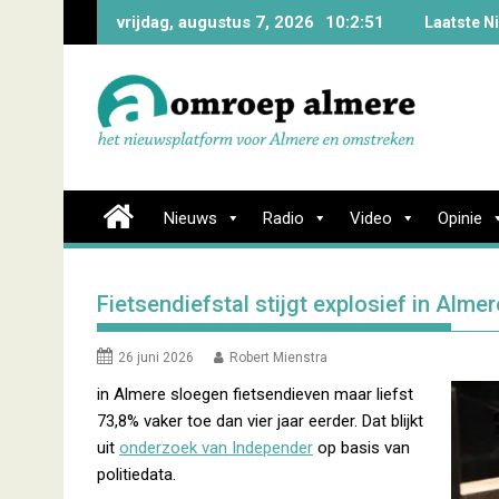
Skip
vrijdag, augustus 7, 2026
10:2:51
Laatste N
to
content
Nieuws
Radio
Video
Opinie
Fietsendiefstal stijgt explosief in Almer
26 juni 2026
Robert Mienstra
in Almere sloegen fietsendieven maar liefst
73,8% vaker toe dan vier jaar eerder. Dat blijkt
uit
onderzoek van Independer
op basis van
politiedata.