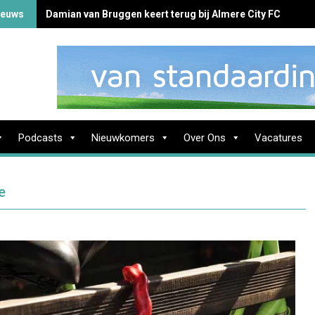
ieuws
Damian van Bruggen keert terug bij Almere City FC
Podcasts
Nieuwkomers
Over Ons
Vacatures
e