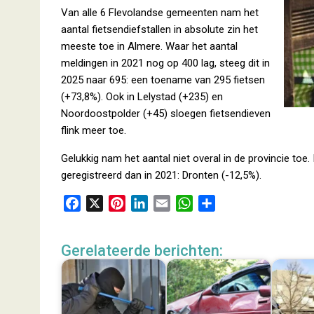
Van alle 6 Flevolandse gemeenten nam het
aantal fietsendiefstallen in absolute zin het
meeste toe in Almere. Waar het aantal
meldingen in 2021 nog op 400 lag, steeg dit in
2025 naar 695: een toename van 295 fietsen
(+73,8%). Ook in Lelystad (+235) en
Noordoostpolder (+45) sloegen fietsendieven
flink meer toe.
Gelukkig nam het aantal niet overal in de provincie toe
geregistreerd dan in 2021: Dronten (-12,5%).
F
X
P
L
E
W
D
a
i
i
m
h
e
c
n
n
a
a
l
Gerelateerde berichten:
e
t
k
i
t
e
b
e
e
l
s
n
o
r
d
A
o
e
I
p