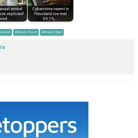
anaat winkel
Cybercrime neemt in
 ook explosief
Flevoland toe met
rond…
39,1%,…
erwold
Almere Poort
Almere Stad
ra