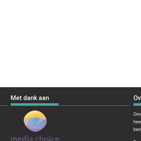
Met dank aan
Ov
Omr
hee
ber