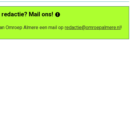
 redactie? Mail ons!
 van Omroep Almere een mail op
redactie@omroepalmere.nl
!