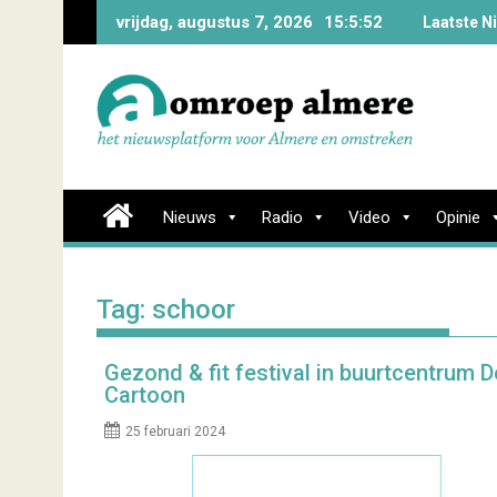
Skip
vrijdag, augustus 7, 2026
15:5:52
Laatste N
to
content
Nieuws
Radio
Video
Opinie
Tag:
schoor
Gezond & fit festival in buurtcentrum D
Cartoon
25 februari 2024