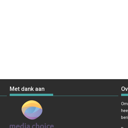
Met dank aan
Ov
Omr
hee
ber