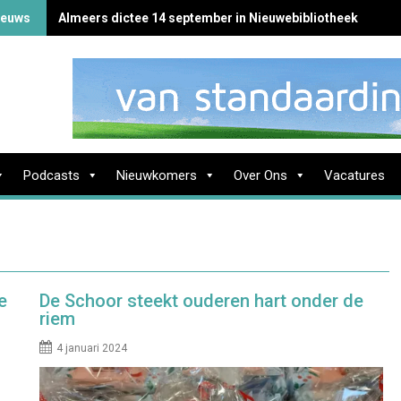
ieuws
Almeers dictee 14 september in Nieuwebibliotheek
Podcasts
Nieuwkomers
Over Ons
Vacatures
e
De Schoor steekt ouderen hart onder de
riem
4 januari 2024