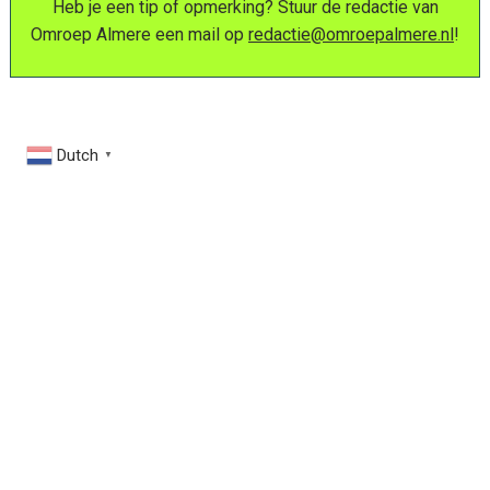
Heb je een tip of opmerking? Stuur de redactie van
Omroep Almere een mail op
redactie@omroepalmere.nl
!
Dutch
▼