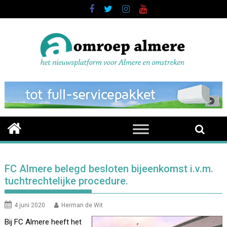
Skip
to
content
FC Almere belegd besloten bijeenkomst i.v.m.
tuchtrechtelijke procedure.
4 juni 2020
Herman de Wit
Bij FC Almere heeft het