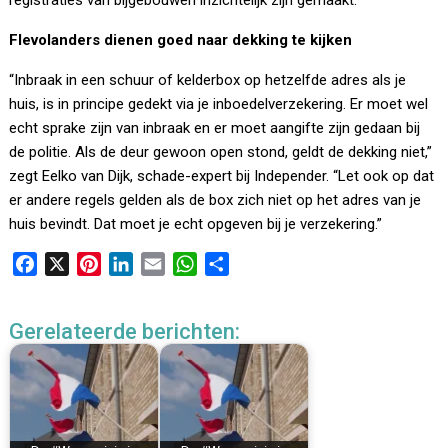
registraties van bijgebouwen inzichtelijk zijn gemaakt.
Flevolanders dienen goed naar dekking te kijken
“Inbraak in een schuur of kelderbox op hetzelfde adres als je
huis, is in principe gedekt via je inboedelverzekering. Er moet wel
echt sprake zijn van inbraak en er moet aangifte zijn gedaan bij
de politie. Als de deur gewoon open stond, geldt de dekking niet,”
zegt Eelko van Dijk, schade-expert bij Independer. “Let ook op dat
er andere regels gelden als de box zich niet op het adres van je
huis bevindt. Dat moet je echt opgeven bij je verzekering.”
F
X
P
L
E
W
D
a
i
i
m
h
e
c
n
n
a
a
l
Gerelateerde berichten:
e
t
k
i
t
e
b
e
e
l
s
n
o
r
d
A
o
e
I
p
k
s
n
p