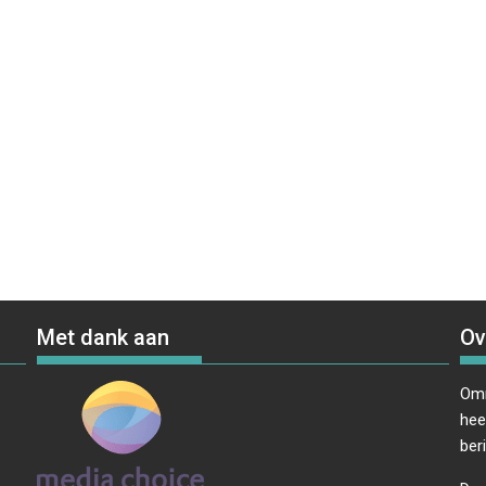
Met dank aan
Ov
Omr
hee
ber