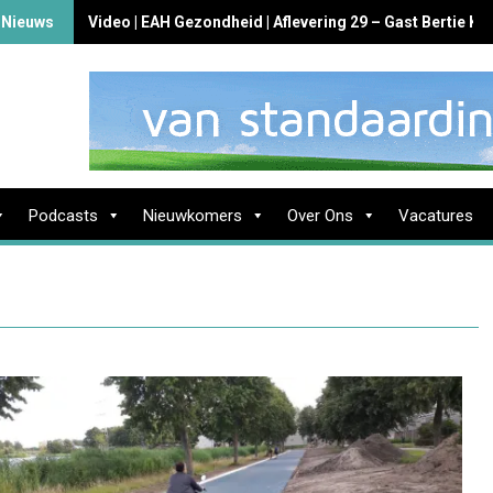
 Nieuws
Video | EAH Gezondheid | Aflevering 29 – Gast Bertie K
Podcasts
Nieuwkomers
Over Ons
Vacatures