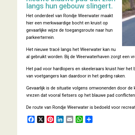
langs hun gebouw slingert.
Het onderdeel van Rondje Weerwater maakt
hier een merkwaardige bocht en kruist op
gevaarlijke wijze de toegangsroute naar hun
parkeerterrein.
Het nieuwe tracé langs het Weerwater kan nu
al gebruikt worden. Bij de Weerwaterhaven zorgt een v
Het pad voor hardlopers en skeeleraars kruist hier het 
van voetgangers kan daardoor in het geding raken.
Gevaarlijk is de situatie volgens omwonenden door de k
vrezen dat vooral fietsers op het blauwe pad conflicte
De route van Rondje Weerwater is bedoeld voor recreatie
F
X
P
L
E
W
D
a
i
i
m
h
e
c
n
n
a
a
l