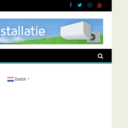
oussen
Dutch
▼