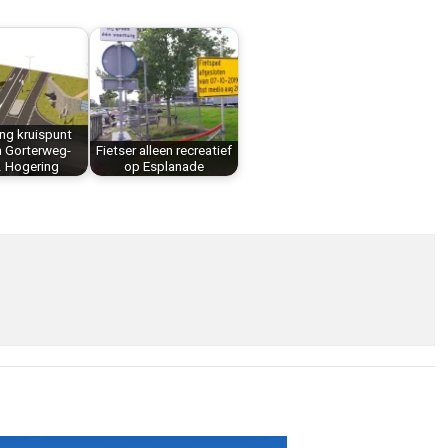
ing kruispunt
 Gorterweg-
Fietser alleen recreatief
 Hogering
op Esplanade