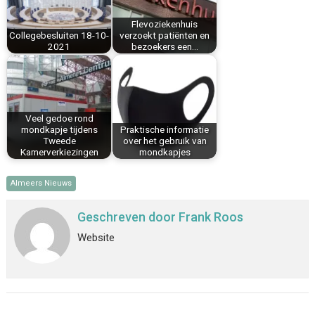
k
s
n
p
Flevoziekenhuis
t
Collegebesluiten 18-10-
verzoekt patiënten en
2021
bezoekers een…
Veel gedoe rond
mondkapje tijdens
Praktische informatie
Tweede
over het gebruik van
Kamerverkiezingen
mondkapjes
Almeers Nieuws
Geschreven door
Frank Roos
Website