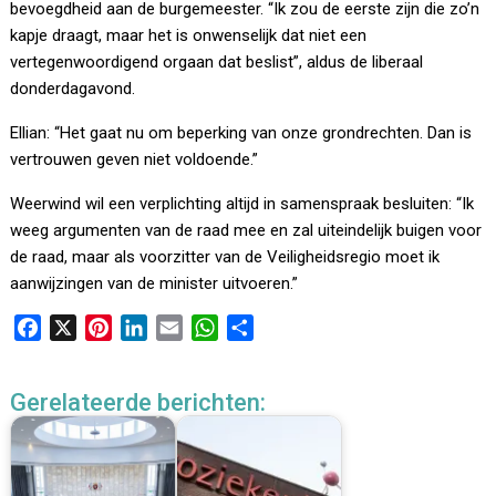
bevoegdheid aan de burgemeester. “Ik zou de eerste zijn die zo’n
kapje draagt, maar het is onwenselijk dat niet een
vertegenwoordigend orgaan dat beslist”, aldus de liberaal
donderdagavond.
Ellian: “Het gaat nu om beperking van onze grondrechten. Dan is
vertrouwen geven niet voldoende.”
Weerwind wil een verplichting altijd in samenspraak besluiten: “Ik
weeg argumenten van de raad mee en zal uiteindelijk buigen voor
de raad, maar als voorzitter van de Veiligheidsregio moet ik
aanwijzingen van de minister uitvoeren.”
F
X
P
L
E
W
D
a
i
i
m
h
e
c
n
n
a
a
l
Gerelateerde berichten:
e
t
k
i
t
e
b
e
e
l
s
n
o
r
d
A
o
e
I
p