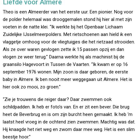
Liefde voor Almere
Theo is een Almeerder van het eerste uur. Een pionier. Nog voor
de polder helemaal was drooggemalen stond hij hier al met zijn
voeten in de natte klei. “Ik werkte bij het Openbaar Lichaam
Zuidelijke IJsselmeerpolders. Met rietschoenen aan hield ik een
vlaggetje omhoog voor de vliegtuigjes die het rietzaad strooiden.
Als ze over waren gevlogen zette ik 15 passen opzij en dan
vlogen ze weer terug.” Daarna werkte hij als machinist bij de
graansilo Hagevoort in Tussen de Vaarten. “Ik kwam er op 16
september 1976 wonen. Mijn zoon is daar geboren, de eerste
baby in Almere. Ik ben nooit meer weggegaan uit Almere. Het is
hier ook zo mooi, zo groen.”
“Zie je trouwens die reiger daar? Daar zwemmen ook
schildpadden. Ik heb er foto’s van. En er zit een bever. Die brug
heet de Beverbrug en is om zijn burcht heen gemaakt. Ik heb ‘m
laatst heel vroeg in de ochtend zien zwemmen. Machtig was dat.
Hij knaagde het riet weg en zwom daar mee weg. Het is een slim
beestje hoor.”