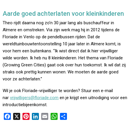
Aarde goed achterlaten voor kleinkinderen
Theo rijdt daarna nog zo’n 30 jaar lang als buschauffeur in
Almere en omstreken. Via zijn werk mag hij in 2012 tijdens de
Floriade in Venlo op de pendelbussen rijden. Dat de
wereldtuinbouwtentoonstelling 10 jaar later in Almere komt, is
voor hem een buitenkans. “Ik wist direct dat ik hier vrijwilliger
wilde worden. Ik heb nu 8 kleinkinderen. Het thema van Floriade
(Growing Green Cities) gaat ook over hun toekomst. Ik wil dat zij
straks ook prettig kunnen wonen. We moeten de aarde goed
voor ze achterlaten.”
Wil je ook Floriade-vrijwilliger te worden? Stuur een e-mail
nar
vrijwilligers@floriade.com
en je krijgt een uitnodiging voor een
introductiebijeenkomst.
F
X
P
L
E
W
D
a
i
i
m
h
e
c
n
n
a
a
l