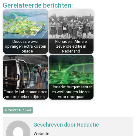
Gerelateerde berichten:
e
t
k
i
t
e
b
e
e
l
s
n
o
r
d
A
o
e
I
p
k
s
n
p
Discussie over
Floriade in Almere
t
opvangen extra kosten
zevende editie in
Floriade
Nederland
Floriade: burgemeester
Floriade kabelbaan open
en wethouders kiezen
voor bezoekers tijdens…
voor doorgaan
Almeers Nieuws
Geschreven door
Redactie
Website