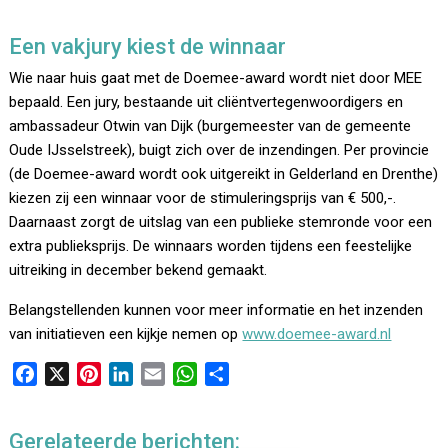
Een vakjury kiest de winnaar
Wie naar huis gaat met de Doemee-award wordt niet door MEE
bepaald. Een jury, bestaande uit cliëntvertegenwoordigers en
ambassadeur Otwin van Dijk (burgemeester van de gemeente
Oude IJsselstreek), buigt zich over de inzendingen. Per provincie
(de Doemee-award wordt ook uitgereikt in Gelderland en Drenthe)
kiezen zij een winnaar voor de stimuleringsprijs van € 500,-.
Daarnaast zorgt de uitslag van een publieke stemronde voor een
extra publieksprijs. De winnaars worden tijdens een feestelijke
uitreiking in december bekend gemaakt.
Belangstellenden kunnen voor meer informatie en het inzenden
van initiatieven een kijkje nemen op
www.doemee-award.nl
F
X
P
L
E
W
D
a
i
i
m
h
e
c
n
n
a
a
l
Gerelateerde berichten:
e
t
k
i
t
e