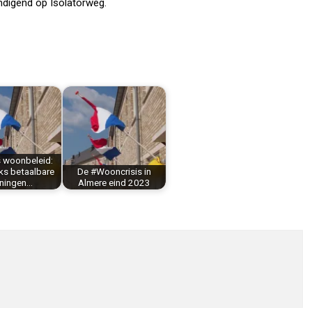
ndigend op Isolatorweg.
 woonbeleid:
ks betaalbare
De #Wooncrisis in
ningen…
Almere eind 2023