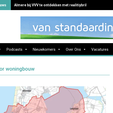
ieuws
Almere bij VVV te ontdekken met realitiybril
Podcasts
Nieuwkomers
Over Ons
Vacatures
oor woningbouw