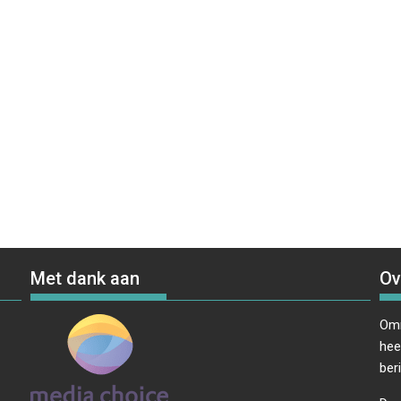
Met dank aan
Ov
Omr
hee
ber