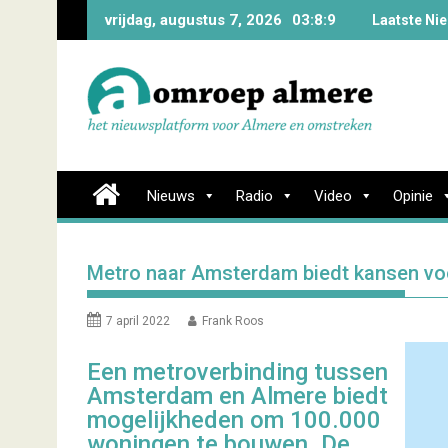
Skip
vrijdag, augustus 7, 2026
03:8:10
Laatste N
to
content
Nieuws
Radio
Video
Opinie
Metro naar Amsterdam biedt kansen v
7 april 2022
Frank Roos
Een metroverbinding tussen
Amsterdam en Almere biedt
mogelijkheden om 100.000
woningen te bouwen. De