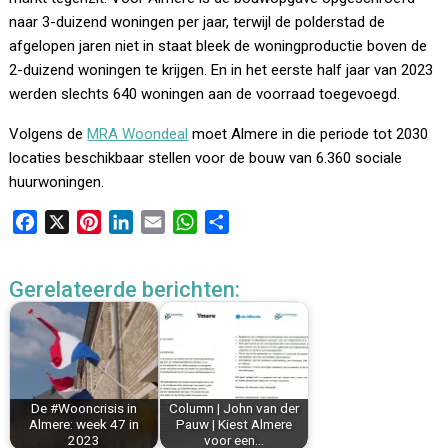
naar 3-duizend woningen per jaar, terwijl de polderstad de
afgelopen jaren niet in staat bleek de woningproductie boven de
2-duizend woningen te krijgen. En in het eerste half jaar van 2023
werden slechts 640 woningen aan de voorraad toegevoegd.
Volgens de
MRA Woondeal
moet Almere in die periode tot 2030
locaties beschikbaar stellen voor de bouw van 6.360 sociale
huurwoningen.
F
X
P
L
E
W
D
a
i
i
m
h
e
c
n
n
a
a
l
Gerelateerde berichten:
e
t
k
i
t
e
b
e
e
l
s
n
o
r
d
A
o
e
I
p
k
s
n
p
De #Wooncrisis in
Column | John van der
t
Almere: week 47 in
Pauw | Kiest Almere
2023
voor een…