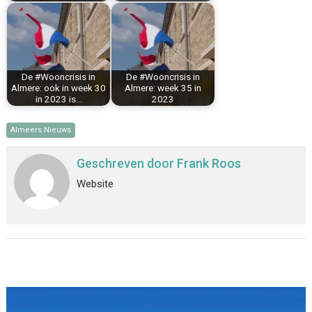
De #Wooncrisis in
De #Wooncrisis in
Almere: ook in week 30
Almere: week 35 in
in 2023 is…
2023
Almeers Nieuws
Geschreven door
Frank Roos
Website