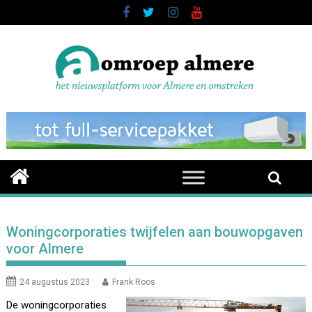
Skip
to
content
Woningcorporaties twijfelen aan bouwopgaven
voor Almere
24 augustus 2023
Frank Roos
De woningcorporaties