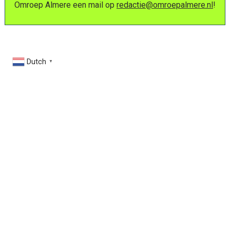
Omroep Almere een mail op
redactie@omroepalmere.nl
!
Dutch
▼