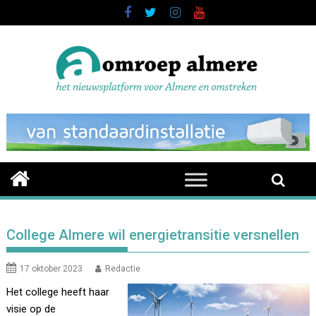
Skip
to
content
College Almere wil energietransitie versnellen
17 oktober 2023
Redactie
Het college heeft haar
visie op de