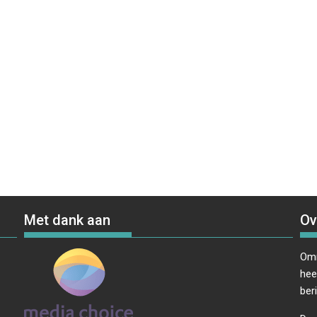
Met dank aan
Ov
Omr
hee
ber