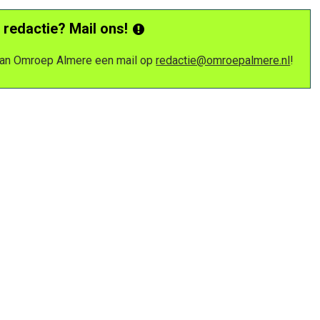
 redactie? Mail ons!
 van Omroep Almere een mail op
redactie@omroepalmere.nl
!