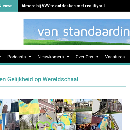
Nieuws
Almere bij VVV te ontdekken met realitiybril
Podcasts
Nieuwkomers
Over Ons
Vacatures
n Gelijkheid op Wereldschaal