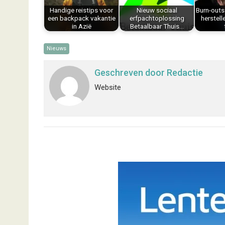
k
s
n
p
Handige reistips voor
Nieuw sociaal
Burn-out
t
een backpack vakantie
erfpachtoplossing
herstell
in Azië
Betaalbaar Thuis…
Nieuws
Geschreven door
Redactie
Website