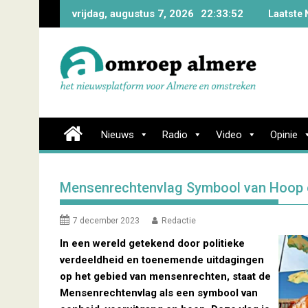
Skip
vrijdag, augustus 7, 2026
22:33:53
Laatste 
to
content
Nieuws
Radio
Video
Opinie
Mensenrechtenvlag Symbool van Hoop e
7 december 2023
Redactie
In een wereld getekend door politieke
verdeeldheid en toenemende uitdagingen
op het gebied van mensenrechten, staat de
Mensenrechtenvlag als een symbool van