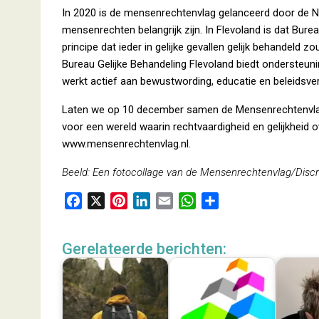
In 2020 is de mensenrechtenvlag gelanceerd door de Ne
mensenrechten belangrijk zijn. In Flevoland is dat Bure
principe dat ieder in gelijke gevallen gelijk behandeld z
Bureau Gelijke Behandeling Flevoland biedt ondersteu
werkt actief aan bewustwording, educatie en beleidsve
Laten we op 10 december samen de Mensenrechtenvlag
voor een wereld waarin rechtvaardigheid en gelijkheid
www.mensenrechtenvlag.nl.
Beeld: Een fotocollage van de Mensenrechtenvlag/Discri
F
X
P
L
E
W
D
a
i
i
m
h
e
c
n
n
a
a
l
Gerelateerde berichten:
e
t
k
i
t
e
b
e
e
l
s
n
o
r
d
A
o
e
I
p