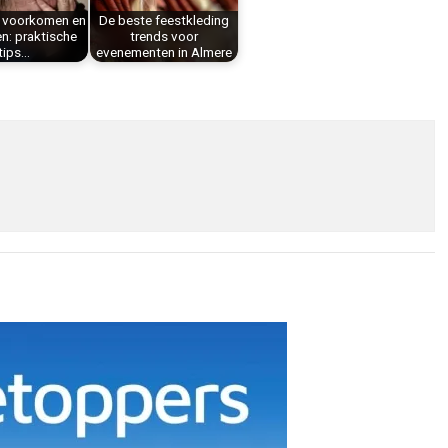
s voorkomen en
De beste feestkleding
en: praktische
trends voor
tips…
evenementen in Almere