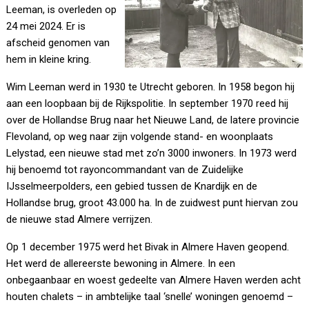
Leeman, is overleden op
24 mei 2024. Er is
afscheid genomen van
hem in kleine kring.
Wim Leeman werd in 1930 te Utrecht geboren. In 1958 begon hij
aan een loopbaan bij de Rijkspolitie. In september 1970 reed hij
over de Hollandse Brug naar het Nieuwe Land, de latere provincie
Flevoland, op weg naar zijn volgende stand- en woonplaats
Lelystad, een nieuwe stad met zo’n 3000 inwoners. In 1973 werd
hij benoemd tot rayoncommandant van de Zuidelijke
IJsselmeerpolders, een gebied tussen de Knardijk en de
Hollandse brug, groot 43.000 ha. In de zuidwest punt hiervan zou
de nieuwe stad Almere verrijzen.
Op 1 december 1975 werd het Bivak in Almere Haven geopend.
Het werd de allereerste bewoning in Almere. In een
onbegaanbaar en woest gedeelte van Almere Haven werden acht
houten chalets – in ambtelijke taal ‘snelle’ woningen genoemd –