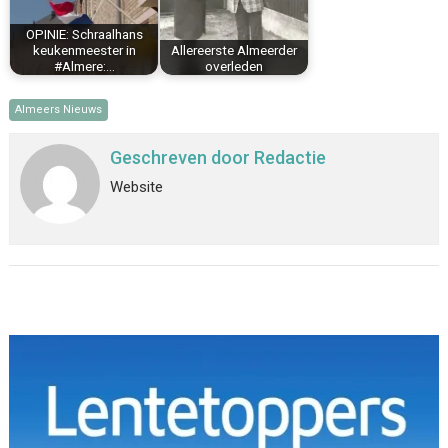
OPINIE: Schraalhans
keukenmeester in
Allereerste Almeerder
#Almere:…
overleden
Almeers Nieuws
Geschreven door
Redactie
Website