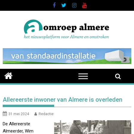
Skip
to
content
Allereerste inwoner van Almere is overleden
31 mei 2024
Redactie
De Allereerste
Almeerder, Wim