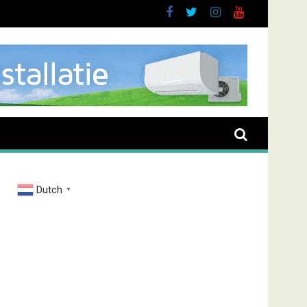
urt
Dutch
▼