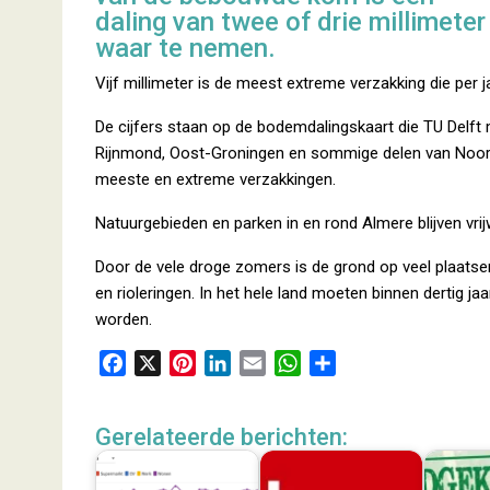
daling van twee of drie millimeter
waar te nemen.
Vijf millimeter is de meest extreme verzakking die per
De cijfers staan op de bodemdalingskaart die TU Delft
Rijnmond, Oost-Groningen en sommige delen van Noord
meeste en extreme verzakkingen.
Natuurgebieden en parken in en rond Almere blijven vrijwe
Door de vele droge zomers is de grond op veel plaatsen
en rioleringen. In het hele land moeten binnen dertig 
worden.
F
X
P
L
E
W
D
a
i
i
m
h
e
c
n
n
a
a
l
Gerelateerde berichten:
e
t
k
i
t
e
b
e
e
l
s
n