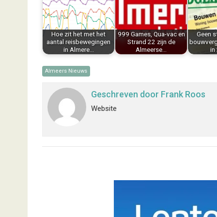
o
r
d
A
o
e
I
p
k
s
n
p
Hoe zit het met het
999 Games, Qua-vac en
Geen st
t
aantal reisbewegingen
Strand 22 zijn de
bouwverg
in Almere…
Almeerse…
in
Almeers Nieuws
Geschreven door
Frank Roos
Website