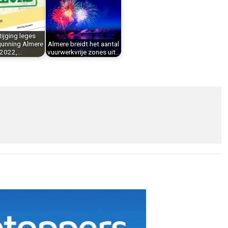
ijging leges
unning Almere
Almere breidt het aantal
 2022,…
vuurwerkvrije zones uit…