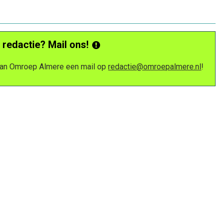
 redactie? Mail ons!
 van Omroep Almere een mail op
redactie@omroepalmere.nl
!