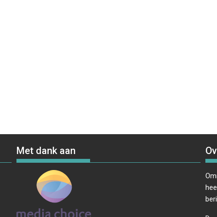
Met dank aan
Ov
Omr
hee
ber