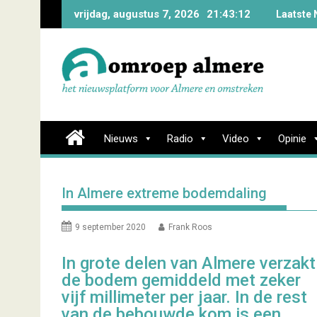
Skip
vrijdag, augustus 7, 2026
21:43:13
Laatste 
to
content
Nieuws
Radio
Video
Opinie
In Almere extreme bodemdaling
9 september 2020
Frank Roos
In grote delen van Almere verzakt
de bodem gemiddeld met zeker
vijf millimeter per jaar. In de rest
van de bebouwde kom is een