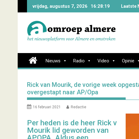
Skip
vrijdag, augustus 7, 2026
16:28:20
Laatste 
to
content
Nieuws
Radio
Video
Opinie
Rick van Mourik, de vorige week opgest
overgestapt naar AP/Opa
16 februari 2021
Redactie
Per heden is de heer Rick v
Mourik lid geworden van
APOPA. Aldus een