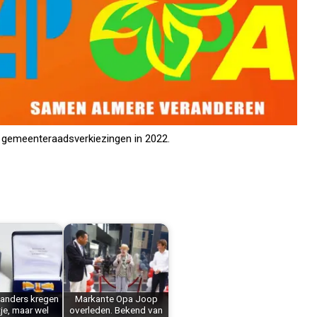
 gemeenteraadsverkiezingen in 2022.
landers kregen
Markante Opa Joop
tje, maar wel
overleden. Bekend van