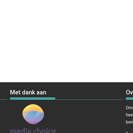
Met dank aan
Ov
Omr
hee
ber