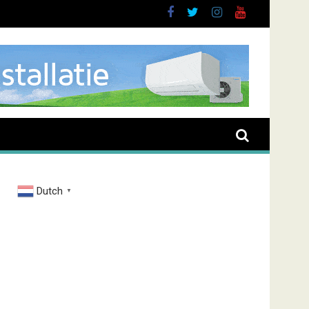
sieve man in Almere
Dutch
▼