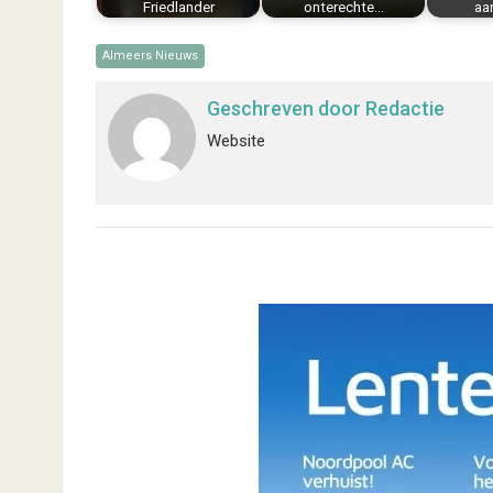
Friedlander
onterechte…
aa
Almeers Nieuws
Geschreven door
Redactie
Website