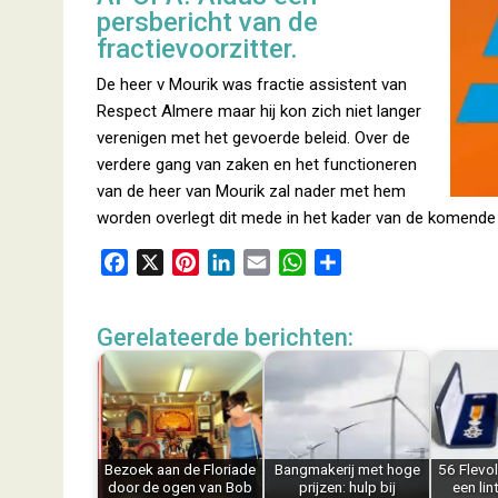
persbericht van de
fractievoorzitter.
De heer v Mourik was fractie assistent van
Respect Almere maar hij kon zich niet langer
verenigen met het gevoerde beleid. Over de
verdere gang van zaken en het functioneren
van de heer van Mourik zal nader met hem
worden overlegt dit mede in het kader van de komende
F
X
P
L
E
W
D
a
i
i
m
h
e
c
n
n
a
a
l
Gerelateerde berichten:
e
t
k
i
t
e
b
e
e
l
s
n
o
r
d
A
o
e
I
p
k
s
n
p
Bezoek aan de Floriade
Bangmakerij met hoge
56 Flevo
t
door de ogen van Bob
prijzen: hulp bij
een lin