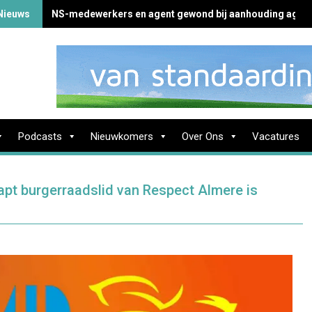
Nieuws
NS-medewerkers en agent gewond bij aanhouding agres
Podcasts
Nieuwkomers
Over Ons
Vacatures
apt burgerraadslid van Respect Almere is