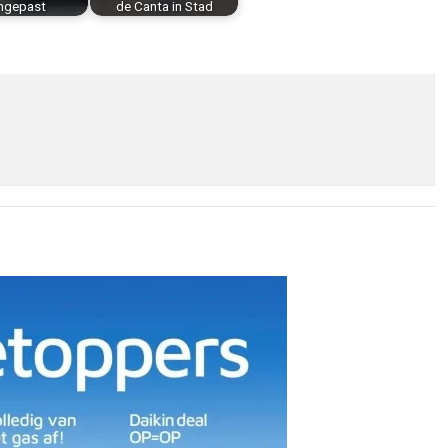
ngepast
de Canta in Stad