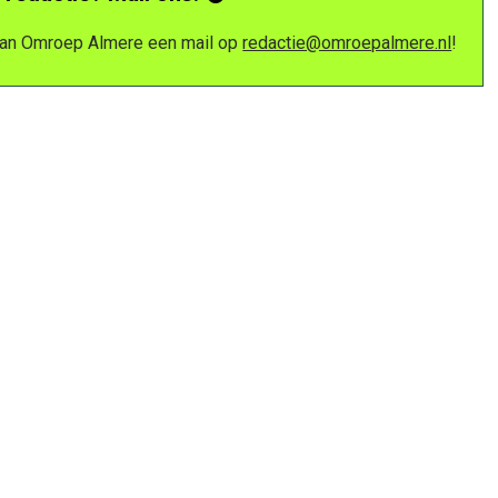
 van Omroep Almere een mail op
redactie@omroepalmere.nl
!