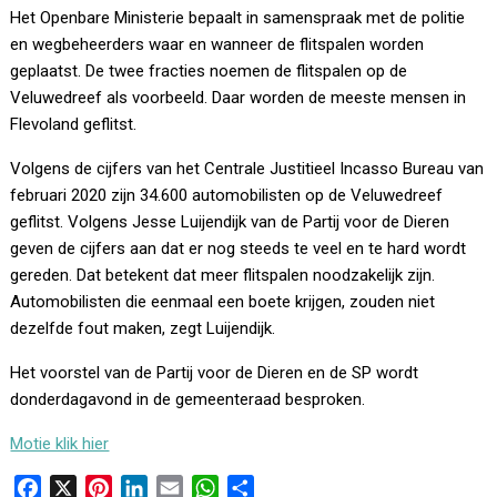
Het Openbare Ministerie bepaalt in samenspraak met de politie
en wegbeheerders waar en wanneer de flitspalen worden
geplaatst. De twee fracties noemen de flitspalen op de
Veluwedreef als voorbeeld. Daar worden de meeste mensen in
Flevoland geflitst.
Volgens de cijfers van het Centrale Justitieel Incasso Bureau van
februari 2020 zijn 34.600 automobilisten op de Veluwedreef
geflitst. Volgens Jesse Luijendijk van de Partij voor de Dieren
geven de cijfers aan dat er nog steeds te veel en te hard wordt
gereden. Dat betekent dat meer flitspalen noodzakelijk zijn.
Automobilisten die eenmaal een boete krijgen, zouden niet
dezelfde fout maken, zegt Luijendijk.
Het voorstel van de Partij voor de Dieren en de SP wordt
donderdagavond in de gemeenteraad besproken.
Motie klik hier
F
X
P
L
E
W
D