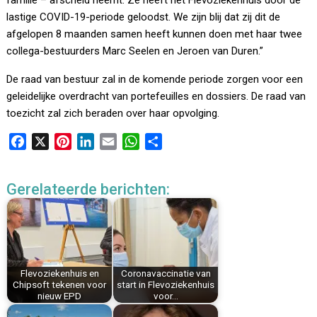
familie – afscheid neemt. Ze heeft het Flevoziekenhuis door de
lastige COVID-19-periode geloodst. We zijn blij dat zij dit de
afgelopen 8 maanden samen heeft kunnen doen met haar twee
collega-bestuurders Marc Seelen en Jeroen van Duren.”
De raad van bestuur zal in de komende periode zorgen voor een
geleidelijke overdracht van portefeuilles en dossiers. De raad van
toezicht zal zich beraden over haar opvolging.
F
X
P
L
E
W
D
a
i
i
m
h
e
c
n
n
a
a
l
Gerelateerde berichten:
e
t
k
i
t
e
b
e
e
l
s
n
o
r
d
A
o
e
I
p
k
s
n
p
Flevoziekenhuis en
Coronavaccinatie van
t
Chipsoft tekenen voor
start in Flevoziekenhuis
nieuw EPD
voor…