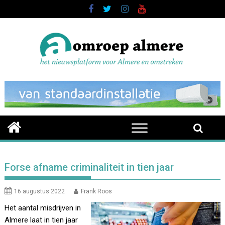
Skip
to
content
Forse afname criminaliteit in tien jaar
16 augustus 2022
Frank Roos
Het aantal misdrijven in
Almere laat in tien jaar