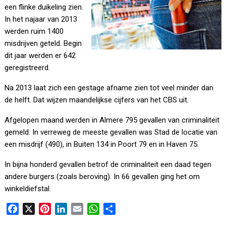
een flinke duikeling zien.
In het najaar van 2013
werden ruim 1400
misdrijven geteld. Begin
dit jaar werden er 642
geregistreerd.
Na 2013 laat zich een gestage afname zien tot veel minder dan
de helft. Dat wijzen maandelijkse cijfers van het CBS uit.
Afgelopen maand werden in Almere 795 gevallen van criminaliteit
gemeld. In verreweg de meeste gevallen was Stad de locatie van
een misdrijf (490), in Buiten 134 in Poort 79 en in Haven 75.
In bijna honderd gevallen betrof de criminaliteit een daad tegen
andere burgers (zoals beroving). In 66 gevallen ging het om
winkeldiefstal.
F
X
P
L
E
W
D
a
i
i
m
h
e