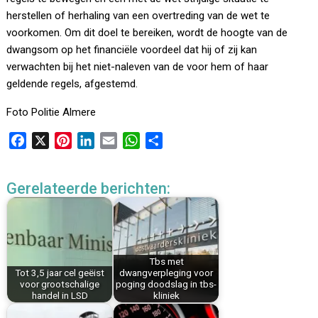
herstellen of herhaling van een overtreding van de wet te
voorkomen. Om dit doel te bereiken, wordt de hoogte van de
dwangsom op het financiële voordeel dat hij of zij kan
verwachten bij het niet-naleven van de voor hem of haar
geldende regels, afgestemd.
Foto Politie Almere
F
X
P
L
E
W
D
a
i
i
m
h
e
c
n
n
a
a
l
Gerelateerde berichten:
e
t
k
i
t
e
b
e
e
l
s
n
o
r
d
A
o
e
I
p
k
s
n
p
Tbs met
Tot 3,5 jaar cel geëist
dwangverpleging voor
t
voor grootschalige
poging doodslag in tbs-
handel in LSD
kliniek