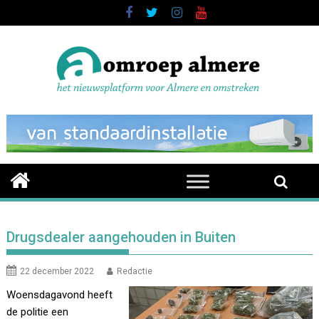
Skip
to
content
Drugsdealer aangehouden in Buiten
22 december 2022
Redactie
Woensdagavond heeft
de politie een