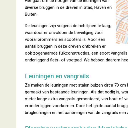
Het gaat om de hoogte van de leuningen van
diverse bruggen in de dreven in Stad, Haven en
Buiten.
De leuningen zijn volgens de richtlijnen te laag,
waardoor er onvoldoende beveiliging voor
vooral brommers en scooters is. Voor een
aantal bruggen in deze dreven ontbreken er
ook zogenaamde fuikconstructies, een soort vangrails 
onderliggend fiets- of voetpad. We hebben daarom hee
Leuningen en vangrails
Ze maken de leuningen met stalen buizen circa 70 cm 
gemaakt van bestaande leuningen. Als dat nodig is, w
meter lange extra vangrails gemonteerd, van hout of v
eronder liggen voorkomen. Door het grote aantal brug
brugleuningen en het aanbrengen van de vangrails een a