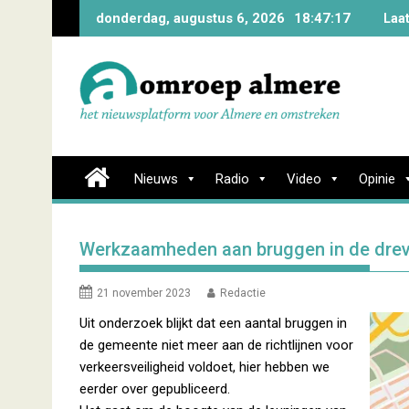
Skip
donderdag, augustus 6, 2026
18:47:18
Laa
to
content
Nieuws
Radio
Video
Opinie
Werkzaamheden aan bruggen in de dreve
21 november 2023
Redactie
Uit onderzoek blijkt dat een aantal bruggen in
de gemeente niet meer aan de richtlijnen voor
verkeersveiligheid voldoet, hier hebben we
eerder over gepubliceerd.