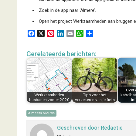
Zoek in de app naar ‘Almere’.
Open het project Werkzaamheden aan bruggen en 
F
X
P
L
E
W
D
a
i
i
m
h
e
c
n
n
a
a
l
Gerelateerde berichten:
e
t
k
i
t
e
b
e
e
l
s
n
o
r
d
A
o
e
I
p
k
s
n
p
Over 
t
Werkzaamheden
Tips voor het
kabelba
busbanen zomer 2020
verzekeren van je fiets
in
Almeers Nieuws
Geschreven door
Redactie