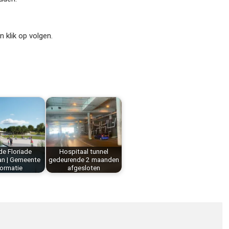
klik op volgen.
de Floriade
Hospitaal tunnel
an | Gemeente
gedeurende 2 maanden
formatie
afgesloten