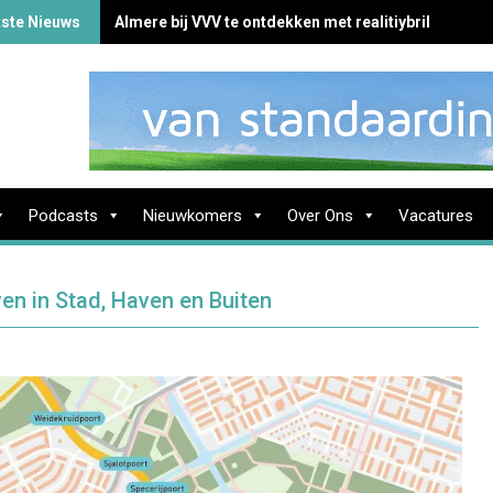
tste Nieuws
Almere bij VVV te ontdekken met realitiybril
Podcasts
Nieuwkomers
Over Ons
Vacatures
n in Stad, Haven en Buiten