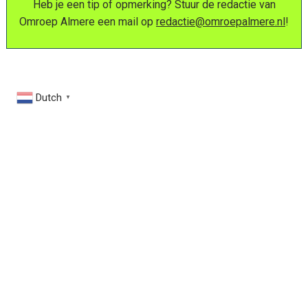
Heb je een tip of opmerking? Stuur de redactie van
Omroep Almere een mail op
redactie@omroepalmere.nl
!
Dutch
▼