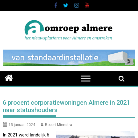
Skip
to
content
6 procent corporatiewoningen Almere in 2021
naar statushouders
15 januari 2024
Robert Mienstra
In 2021 werd landelijk 6