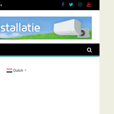
ent overval Elbastraat
Dutch
▼