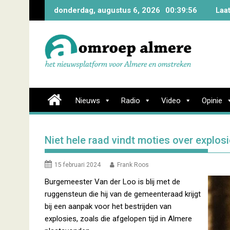
Skip
donderdag, augustus 6, 2026
00:39:57
Laa
to
content
Nieuws
Radio
Video
Opinie
Niet hele raad vindt moties over explosi
15 februari 2024
Frank Roos
Burgemeester Van der Loo is blij met de
ruggensteun die hij van de gemeenteraad krijgt
bij een aanpak voor het bestrijden van
explosies, zoals die afgelopen tijd in Almere