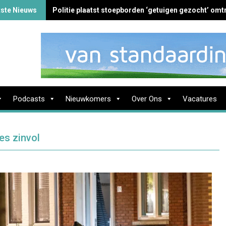
tste Nieuws
Politie plaatst stoepborden ‘getuigen gezocht’ omtr
Podcasts
Nieuwkomers
Over Ons
Vacatures
es zinvol