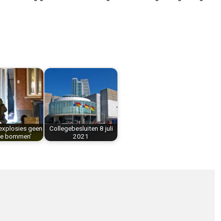
explosies geen
Collegebesluiten 8 juli
ke bommen’
2021