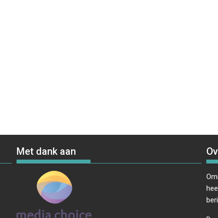
Met dank aan
Ov
Omr
hee
ber