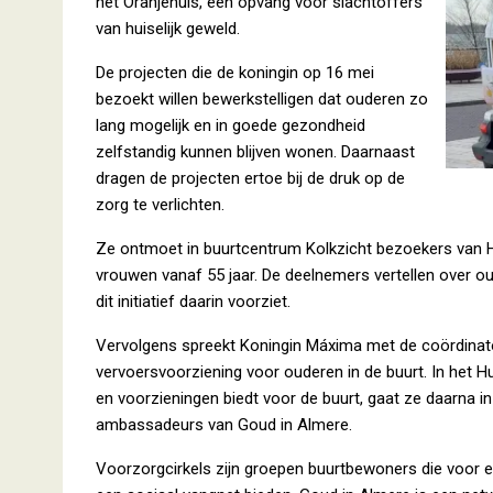
het Oranjehuis, een opvang voor slachtoffers
van huiselijk geweld.
De projecten die de koningin op 16 mei
bezoekt willen bewerkstelligen dat ouderen zo
lang mogelijk en in goede gezondheid
zelfstandig kunnen blijven wonen. Daarnaast
dragen de projecten ertoe bij de druk op de
zorg te verlichten.
Ze ontmoet in buurtcentrum Kolkzicht bezoekers van H
vrouwen vanaf 55 jaar. De deelnemers vertellen over o
dit initiatief daarin voorziet.
Vervolgens spreekt Koningin Máxima met de coördinato
vervoersvoorziening voor ouderen in de buurt. In het H
en voorzieningen biedt voor de buurt, gaat ze daarna i
ambassadeurs van Goud in Almere.
Voorzorgcirkels zijn groepen buurtbewoners die voor e