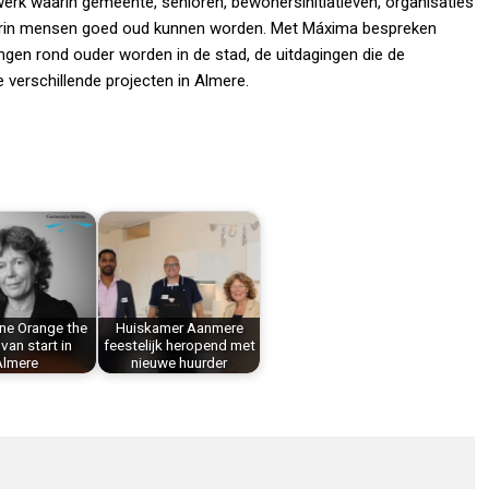
erk waarin gemeente, senioren, bewonersinitiatieven, organisaties
rin mensen goed oud kunnen worden. Met Máxima bespreken
ingen rond ouder worden in de stad, de uitdagingen die de
 verschillende projecten in Almere.
e Orange the
Huiskamer Aanmere
van start in
feestelijk heropend met
Almere
nieuwe huurder