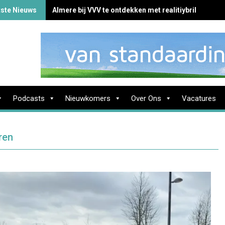
tste Nieuws
Almere bij VVV te ontdekken met realitiybril
Podcasts
Nieuwkomers
Over Ons
Vacatures
ren