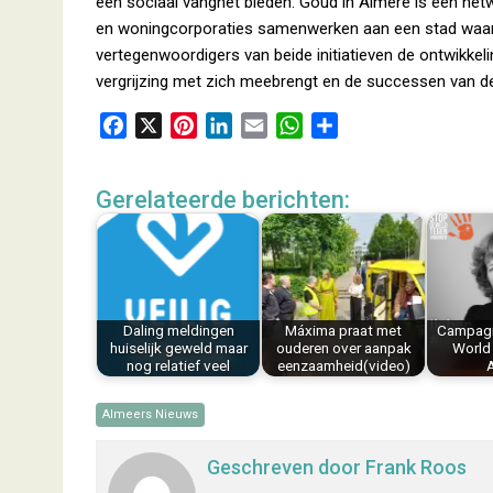
een sociaal vangnet bieden. Goud in Almere is een netw
en woningcorporaties samenwerken aan een stad waa
vertegenwoordigers van beide initiatieven de ontwikkel
vergrijzing met zich meebrengt en de successen van de
F
X
P
L
E
W
D
a
i
i
m
h
e
c
n
n
a
a
l
Gerelateerde berichten:
e
t
k
i
t
e
b
e
e
l
s
n
o
r
d
A
o
e
I
p
k
s
n
p
Daling meldingen
Máxima praat met
Campagn
t
huiselijk geweld maar
ouderen over aanpak
World 
nog relatief veel
eenzaamheid(video)
Almeers Nieuws
Geschreven door
Frank Roos