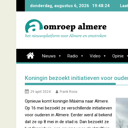
Skip
donderdag, augustus 6, 2026
19:48:25
Laa
to
content
Nieuws
Radio
Video
Opinie
Koningin bezoekt initiatieven voor oude
29 april 2024
Frank Roos
Opnieuw komt koningin Máxima naar Almere.
Op 16 mei bezoekt ze verschillende initiatieven
voor ouderen in Almere. Eerder werd al bekend
dat ze op 8 mei in de stad is. Dan bezoekt ze