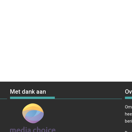
Met dank aan
Ov
Omr
hee
ber