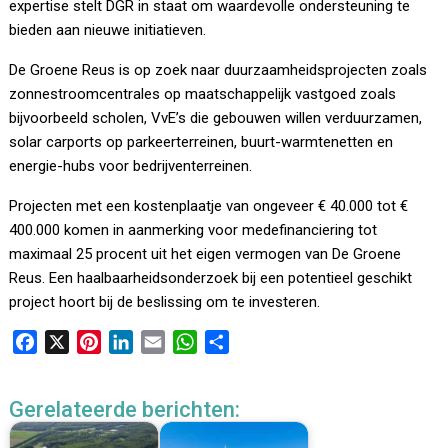
expertise stelt DGR in staat om waardevolle ondersteuning te
bieden aan nieuwe initiatieven.
De Groene Reus is op zoek naar duurzaamheidsprojecten zoals
zonnestroomcentrales op maatschappelijk vastgoed zoals
bijvoorbeeld scholen, VvE’s die gebouwen willen verduurzamen,
solar carports op parkeerterreinen, buurt-warmtenetten en
energie-hubs voor bedrijventerreinen.
Projecten met een kostenplaatje van ongeveer € 40.000 tot €
400.000 komen in aanmerking voor medefinanciering tot
maximaal 25 procent uit het eigen vermogen van De Groene
Reus. Een haalbaarheidsonderzoek bij een potentieel geschikt
project hoort bij de beslissing om te investeren.
F
X
P
L
E
W
D
a
i
i
m
h
e
c
n
n
a
a
l
Gerelateerde berichten:
e
t
k
i
t
e
b
e
e
l
s
n