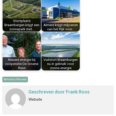
o
r
d
A
o
e
I
p
k
s
n
p
Stortplaats
t
Braambergen krijgt een
Almere krijgt miljoenen
zonnepark met…
van het Rijk voor…
Nieuwe energie bij
Vuilstort Braamburgen
coöperatie De Groene
nu in gebruik voor
Reus
zonne-energie
Almeers Nieuws
Geschreven door
Frank Roos
Website