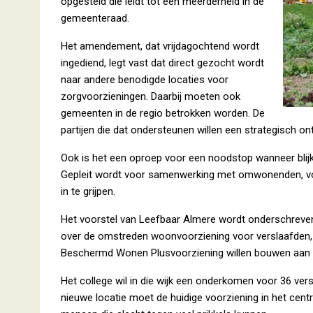
opgesteld die leidt tot een meerderheid in de
gemeenteraad.
Het amendement, dat vrijdagochtend wordt
ingediend, legt vast dat direct gezocht wordt
naar andere benodigde locaties voor
zorgvoorzieningen. Daarbij moeten ook
gemeenten in de regio betrokken worden. De
partijen die dat ondersteunen willen een strategisch on
Ook is het een oproep voor een noodstop wanneer blijkt 
Gepleit wordt voor samenwerking met omwonenden, voo
in te grijpen.
Het voorstel van Leefbaar Almere wordt onderschreven
over de omstreden woonvoorziening voor verslaafden, we
Beschermd Wonen Plusvoorziening willen bouwen aan d
Het college wil in die wijk een onderkomen voor 36 vers
nieuwe locatie moet de huidige voorziening in het centr