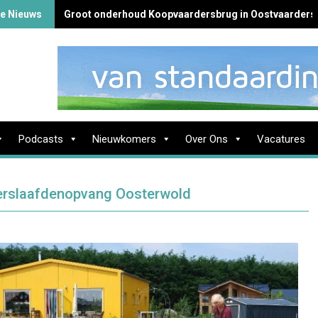
te Nieuws
Groot onderhoud Koopvaardersbrug in Oostvaarders
Podcasts
Nieuwkomers
Over Ons
Vacatures
verslaafdenopvang Oosterwold