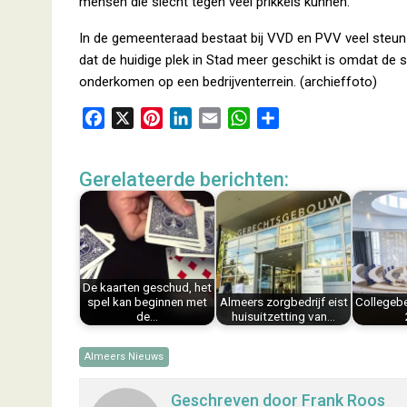
mensen die slecht tegen veel prikkels kunnen.
In de gemeenteraad bestaat bij VVD en PVV veel steu
dat de huidige plek in Stad meer geschikt is omdat de
onderkomen op een bedrijventerrein. (archieffoto)
F
X
P
L
E
W
D
a
i
i
m
h
e
c
n
n
a
a
l
Gerelateerde berichten:
e
t
k
i
t
e
b
e
e
l
s
n
o
r
d
A
o
e
I
p
k
s
n
p
De kaarten geschud, het
t
spel kan beginnen met
Almeers zorgbedrijf eist
Collegebe
de…
huisuitzetting van…
Almeers Nieuws
Geschreven door
Frank Roos