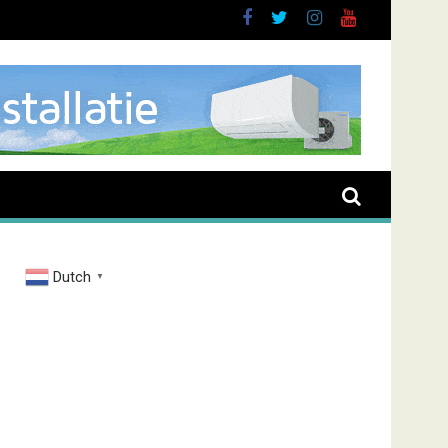
buurt
Dutch
▼