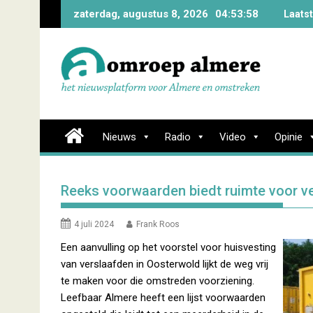
Skip
zaterdag, augustus 8, 2026
04:53:59
Laats
to
content
Nieuws
Radio
Video
Opinie
Reeks voorwaarden biedt ruimte voor 
4 juli 2024
Frank Roos
Een aanvulling op het voorstel voor huisvesting
van verslaafden in Oosterwold lijkt de weg vrij
te maken voor die omstreden voorziening.
Leefbaar Almere heeft een lijst voorwaarden