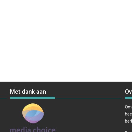
Met dank aan
Ov
Omr
hee
ber