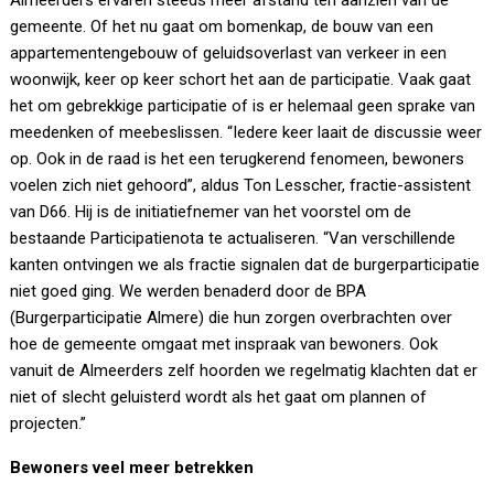
Almeerders ervaren steeds meer afstand ten aanzien van de
gemeente. Of het nu gaat om bomenkap, de bouw van een
appartementengebouw of geluidsoverlast van verkeer in een
woonwijk, keer op keer schort het aan de participatie. Vaak gaat
het om gebrekkige participatie of is er helemaal geen sprake van
meedenken of meebeslissen. “Iedere keer laait de discussie weer
op. Ook in de raad is het een terugkerend fenomeen, bewoners
voelen zich niet gehoord”, aldus Ton Lesscher, fractie-assistent
van D66. Hij is de initiatiefnemer van het voorstel om de
bestaande Participatienota te actualiseren. “Van verschillende
kanten ontvingen we als fractie signalen dat de burgerparticipatie
niet goed ging. We werden benaderd door de BPA
(Burgerparticipatie Almere) die hun zorgen overbrachten over
hoe de gemeente omgaat met inspraak van bewoners. Ook
vanuit de Almeerders zelf hoorden we regelmatig klachten dat er
niet of slecht geluisterd wordt als het gaat om plannen of
projecten.”
Bewoners veel meer betrekken