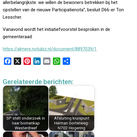
allerbelangrijkste: we willen de bewoners betrekken bij het
opstellen van de nieuwe Participatienota”, besluit D66-er Ton
Lesscher.
Vanavond wordt het initiatiefvoorstel besproken in de
gemeenteraad:
https://almere.notubiz.nl/document/8897039/1
F
X
P
L
E
W
D
a
i
i
m
h
e
c
n
n
a
a
l
Gerelateerde berichten:
e
t
k
i
t
e
b
e
e
l
s
n
o
r
d
A
o
e
I
p
k
s
n
p
SP stelt onderzoek in
Afsluiting kruispunt
t
naar bomenkap
Herman Gorterweg-
Westerdreef
N702 Hogering