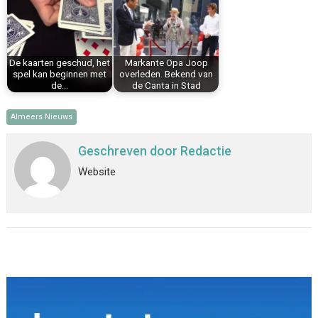
De kaarten geschud, het
Markante Opa Joop
spel kan beginnen met
overleden. Bekend van
de…
de Canta in Stad
Almeers Nieuws
Geschreven door
Redactie
Website