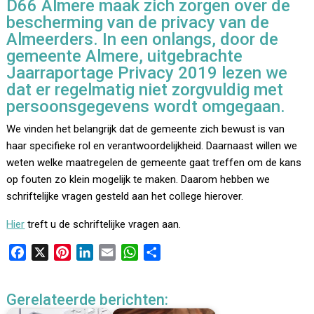
D66 Almere maak zich zorgen over de
bescherming van de privacy van de
Almeerders. In een onlangs, door de
gemeente Almere, uitgebrachte
Jaarraportage Privacy 2019 lezen we
dat er regelmatig niet zorgvuldig met
persoonsgegevens wordt omgegaan.
We vinden het belangrijk dat de gemeente zich bewust is van
haar specifieke rol en verantwoordelijkheid. Daarnaast willen we
weten welke maatregelen de gemeente gaat treffen om de kans
op fouten zo klein mogelijk te maken. Daarom hebben we
schriftelijke vragen gesteld aan het college hierover.
Hier
treft u de schriftelijke vragen aan.
F
X
P
L
E
W
D
a
i
i
m
h
e
c
n
n
a
a
l
Gerelateerde berichten:
e
t
k
i
t
e