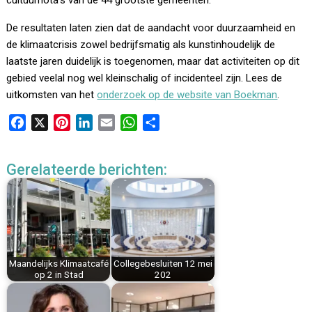
cultuurnota’s van de 44 grootste gemeenten.
De resultaten laten zien dat de aandacht voor duurzaamheid en
de klimaatcrisis zowel bedrijfsmatig als kunstinhoudelijk de
laatste jaren duidelijk is toegenomen, maar dat activiteiten op dit
gebied veelal nog wel kleinschalig of incidenteel zijn. Lees de
uitkomsten van het
onderzoek op de website van Boekman
.
F
X
P
L
E
W
D
a
i
i
m
h
e
c
n
n
a
a
l
Gerelateerde berichten:
e
t
k
i
t
e
b
e
e
l
s
n
o
r
d
A
o
e
I
p
k
s
n
p
t
Maandelijks Klimaatcafé
Collegebesluiten 12 mei
op 2 in Stad
202