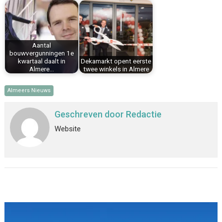
Aantal
bouwvergunningen 1e
kwartaal daalt in
Dekamarkt opent eerste
Almere…
twee winkels in Almere
Almeers Nieuws
Geschreven door
Redactie
Website