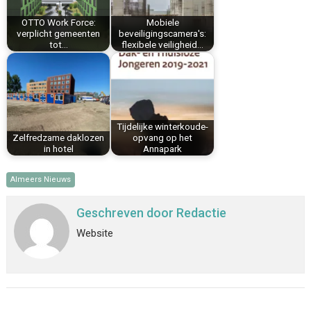
k
s
n
p
OTTO Work Force:
Mobiele
t
verplicht gemeenten
beveiligingscamera's:
tot…
flexibele veiligheid…
Tijdelijke winterkoude-
Zelfredzame daklozen
opvang op het
in hotel
Annapark
Almeers Nieuws
Geschreven door
Redactie
Website