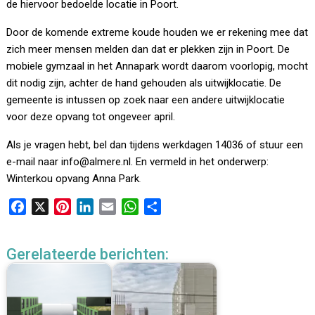
de hiervoor bedoelde locatie in Poort.
Door de komende extreme koude houden we er rekening mee dat
zich meer mensen melden dan dat er plekken zijn in Poort. De
mobiele gymzaal in het Annapark wordt daarom voorlopig, mocht
dit nodig zijn, achter de hand gehouden als uitwijklocatie. De
gemeente is intussen op zoek naar een andere uitwijklocatie
voor deze opvang tot ongeveer april.
Als je vragen hebt, bel dan tijdens werkdagen 14036 of stuur een
e-mail naar info@almere.nl. En vermeld in het onderwerp:
Winterkou opvang Anna Park
.
F
X
P
L
E
W
D
a
i
i
m
h
e
c
n
n
a
a
l
Gerelateerde berichten:
e
t
k
i
t
e
b
e
e
l
s
n
o
r
d
A
o
e
I
p