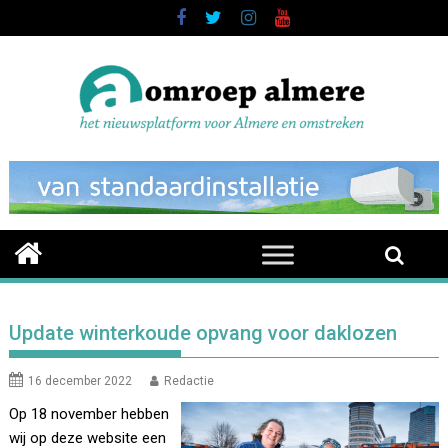
Skip
to
content
Update winterkoude opvang voor daklozen
16 december 2022
Redactie
Op 18 november hebben
wij op deze website een