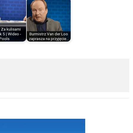
 Za kulisami
 5 | Wideo -
Burmistrz Van der Loo
Pools
zaprasza na przyjęcie…