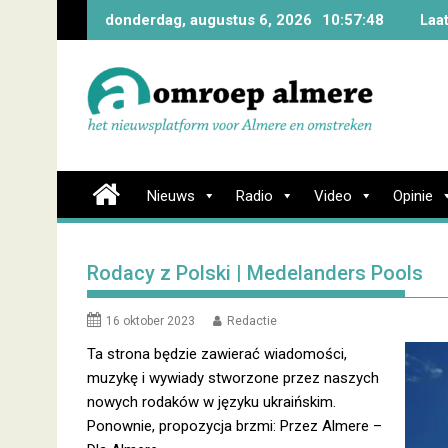
Skip
donderdag, augustus 6, 2026
10:57:49
Laa
to
content
Nieuws
Radio
Video
Opinie
Rodacy z Polski | Medelanders Pools
16 oktober 2023
Redactie
Ta strona będzie zawierać wiadomości,
muzykę i wywiady stworzone przez naszych
nowych rodaków w języku ukraińskim.
Ponownie, propozycja brzmi: Przez Almere –