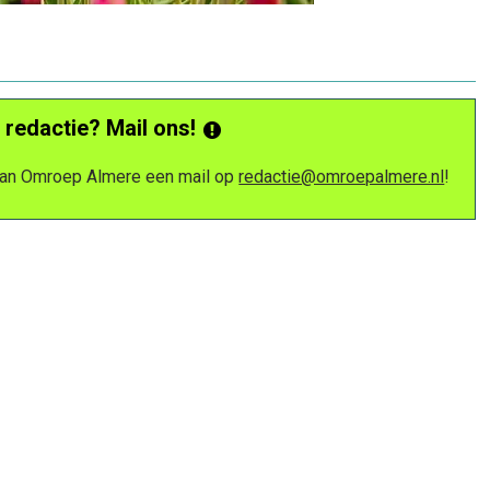
 redactie? Mail ons!
 van Omroep Almere een mail op
redactie@omroepalmere.nl
!