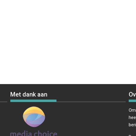
Met dank aan
Ov
Omr
hee
ber