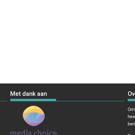
Met dank aan
Ov
Omr
hee
ber