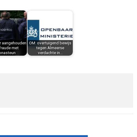
r aangehouden
OM: overtuigend bewijs
fraude met
tegen Almeerse
onasteun
verdachte in…