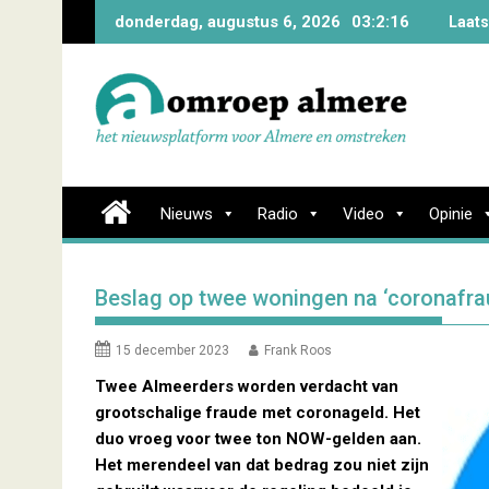
Skip
donderdag, augustus 6, 2026
03:2:17
Laats
to
content
Nieuws
Radio
Video
Opinie
Beslag op twee woningen na ‘coronafra
15 december 2023
Frank Roos
Twee Almeerders worden verdacht van
grootschalige fraude met coronageld. Het
duo vroeg voor twee ton NOW-gelden aan.
Het merendeel van dat bedrag zou niet zijn