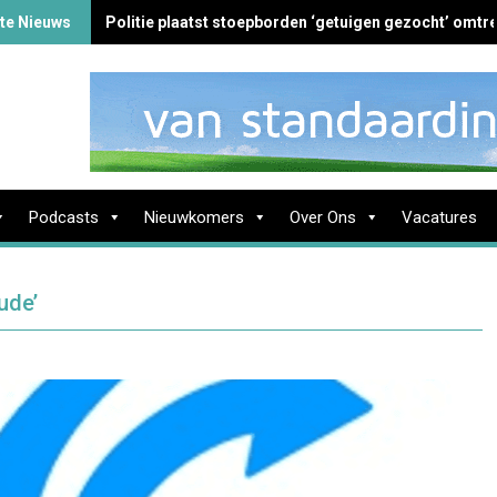
te Nieuws
Politie plaatst stoepborden ‘getuigen gezocht’ omtre
Podcasts
Nieuwkomers
Over Ons
Vacatures
ude’