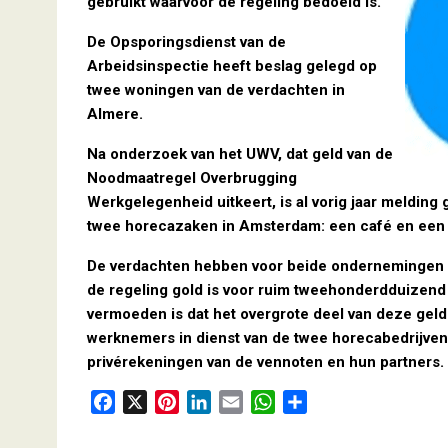
gebruikt waarvoor de regeling bedoeld is.
De Opsporingsdienst van de
Arbeidsinspectie heeft beslag gelegd op
twee woningen van de verdachten in
Almere.
Na onderzoek van het UWV, dat geld van de
Noodmaatregel Overbrugging
Werkgelegenheid uitkeert, is al vorig jaar melding
twee horecazaken in Amsterdam: een café en een
De verdachten hebben voor beide ondernemingen 
de regeling gold is voor ruim tweehonderdduizend
vermoeden is dat het overgrote deel van deze gelde
werknemers in dienst van de twee horecabedrijven
privérekeningen van de vennoten en hun partners.
F
X
P
L
E
W
D
a
i
i
m
h
e